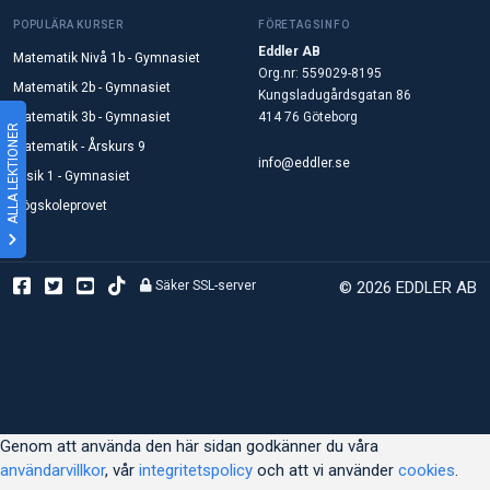
POPULÄRA KURSER
FÖRETAGSINFO
Eddler AB
Matematik Nivå 1b - Gymnasiet
Org.nr: 559029-8195
Matematik 2b - Gymnasiet
Kungsladugårdsgatan 86
Matematik 3b - Gymnasiet
414 76 Göteborg
ALLA LEKTIONER
Matematik - Årskurs 9
info@eddler.se
Fysik 1 - Gymnasiet
Högskoleprovet
Säker SSL-server
© 2026 EDDLER AB
Genom att använda den här sidan godkänner du våra
användarvillkor
, vår
integritetspolicy
och att vi använder
cookies
.