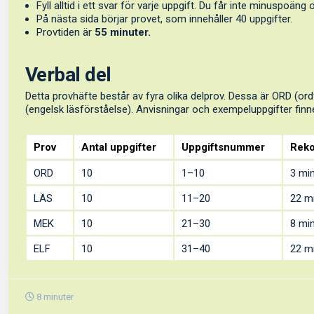
Fyll alltid i ett svar för varje uppgift. Du får inte minuspoäng
På nästa sida börjar provet, som innehåller 40 uppgifter.
Provtiden är
55 minuter.
Verbal del
Detta provhäfte består av fyra olika delprov. Dessa är ORD (o
(engelsk läsförståelse). Anvisningar och exempeluppgifter finne
Prov
Antal uppgifter
Uppgiftsnummer
Reko
ORD
10
1–10
3 mi
LÄS
10
11–20
22 m
MEK
10
21–30
8 mi
ELF
10
31–40
22 m
8 minuter