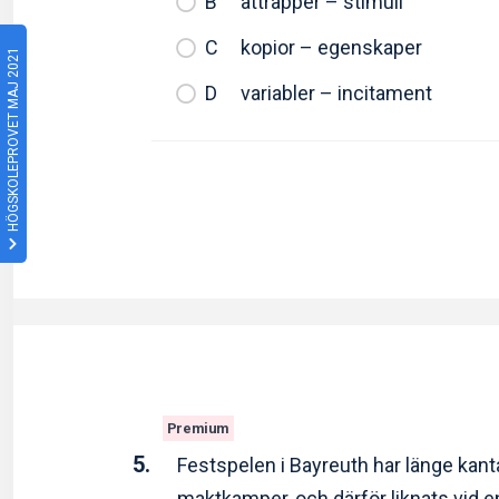
attrapper – stimuli
kopior – egenskaper
HÖGSKOLEPROVET MAJ 2021
variabler – incitament
Premium
5.
Festspelen i Bayreuth har länge kant
maktkamper, och därför liknats vid 