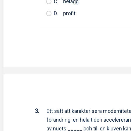
belägg
profit
3.
Ett sätt att karakterisera modernitet
förändring: en hela tiden accelereran
av nuets _____ och till en kluven kä