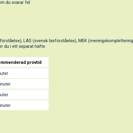
 om du svarar fel.
rdförståelse), LÄS (svensk läsförståelse), MEK (meningskompletterin
r du i ett separat häfte.
mmenderad provtid
nuter
inuter
nuter
inuter