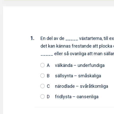
1.
En del av de _____ växtarterna, till e
det kan kännas frestande att plocka 
_____ eller så ovanliga att man säl
välkända – underfundiga
sällsynta – småskaliga
närodlade – svåråtkomliga
fridlysta – oansenliga