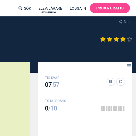
PROVA GRATIS
SÖK
ELEV/LÄRARE
LOGGA IN
-REGISTRERING
Dela
07
:56
0
/10