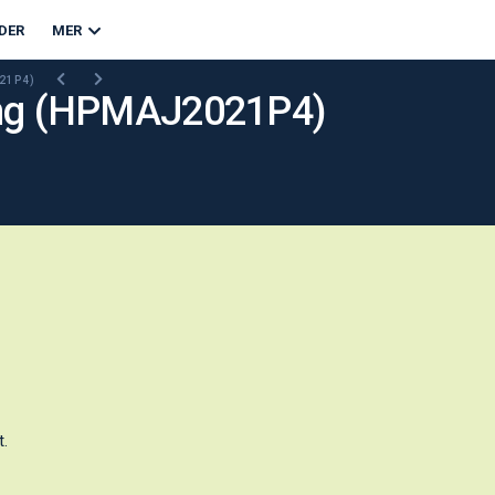
DER
MER
021P4)
ing (HPMAJ2021P4)
t.