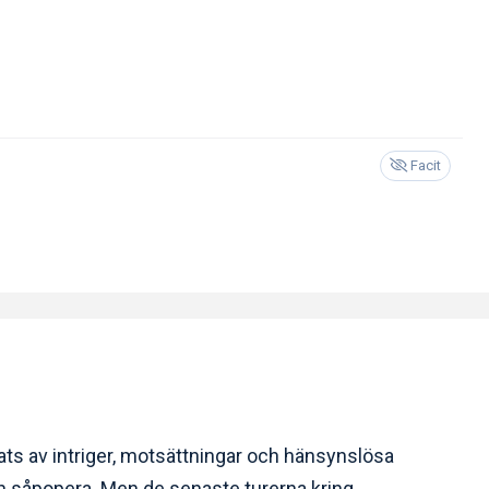
Facit
ats av intriger, motsättningar och hänsynslösa
en såpopera. Men de senaste turerna kring