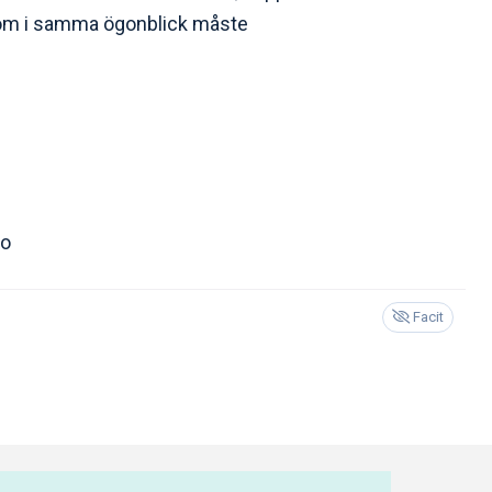
som i samma ögonblick måste
ro
Facit