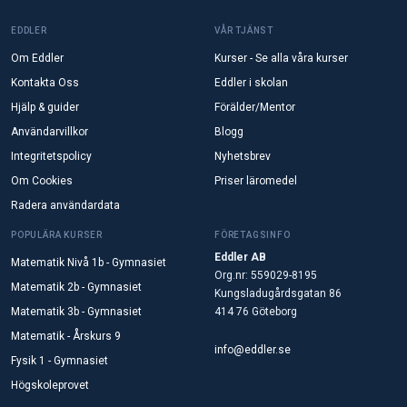
EDDLER
VÅR TJÄNST
Om Eddler
Kurser - Se alla våra kurser
Kontakta Oss
Eddler i skolan
Hjälp & guider
Förälder/Mentor
Användarvillkor
Blogg
Integritetspolicy
Nyhetsbrev
Om Cookies
Priser läromedel
Radera användardata
POPULÄRA KURSER
FÖRETAGSINFO
Eddler AB
Matematik Nivå 1b - Gymnasiet
Org.nr: 559029-8195
Matematik 2b - Gymnasiet
Kungsladugårdsgatan 86
Matematik 3b - Gymnasiet
414 76 Göteborg
Matematik - Årskurs 9
info@eddler.se
Fysik 1 - Gymnasiet
Högskoleprovet