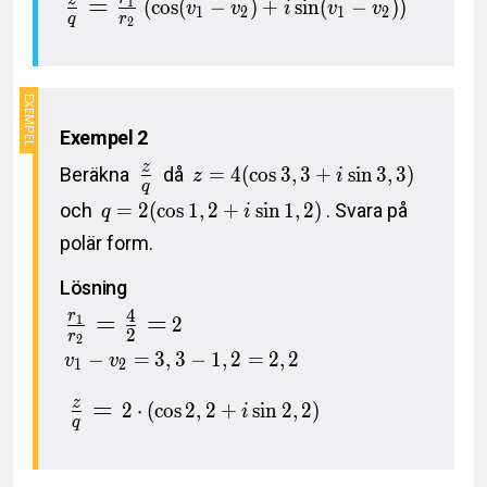
=
1
(
c
o
s
(
−
)
+
s
i
n
(
−
)
)
v
v
i
v
v
1
2
1
2
q
r
2
Exempel 2
z
Beräkna
då
=
4
(
c
o
s
3
,
3
+
s
i
n
3
,
3
)
z
i
q
och
=
2
(
c
o
s
1
,
2
+
s
i
n
1
,
2
)
. Svara på
q
i
polär form.
Lösning
4
=
=
r
1
2
2
r
2
−
=
3
,
3
−
1
,
2
=
2
,
2
v
v
1
2
=
z
2
⋅
(
c
o
s
2
,
2
+
s
i
n
2
,
2
)
i
q