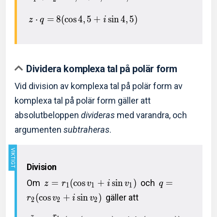
⋅
=
8
(
c
o
s
4
,
5
+
s
i
n
4
,
5
)
z
q
i
Dividera komplexa tal på polär form
Vid division av komplexa tal på polär form av
komplexa tal på polär form gäller att
absolutbeloppen
divideras
med varandra, och
argumenten
subtraheras
.
Division
Om
=
(
c
o
s
+
s
i
n
)
och
=
z
r
v
i
v
q
1
1
1
(
c
o
s
+
s
i
n
)
gäller att
r
v
i
v
2
2
2
r
z