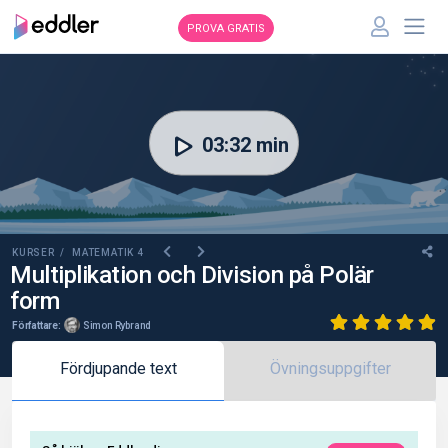
PROVA GRATIS
00:00
03:32 min
KURSER /
MATEMATIK 4
Multiplikation och Division på Polär
form
Författare:
Simon Rybrand
Fördjupande text
Övningsuppgifter