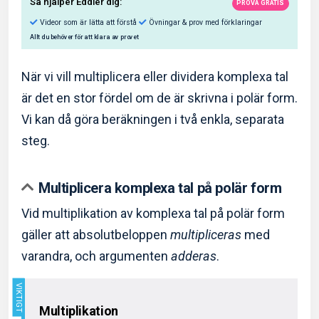
När vi vill multiplicera eller dividera komplexa tal
är det en stor fördel om de är skrivna i polär form.
Vi kan då göra beräkningen i två enkla, separata
Så hjälper Eddler dig:
steg.
Videor som är lätta att förstå
Övningar & prov med f
Multiplicera komplexa tal på polär form
Allt du behöver för att klara av provet
Vid multiplikation av komplexa tal på polär form
gäller att absolutbeloppen
multipliceras
med
varandra, och argumenten
adderas
.
Multiplikation