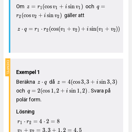
Om
=
(
c
o
s
+
s
i
n
)
och
=
z
r
v
i
v
q
1
1
1
(
c
o
s
+
s
i
n
)
gäller att
r
v
i
v
2
2
2
⋅
=
⋅
(
c
o
s
(
+
)
+
s
i
n
(
+
)
)
z
q
r
r
v
v
i
v
v
1
2
1
2
1
2
Exempel 1
Beräkna
⋅
då
=
4
(
c
o
s
3
,
3
+
s
i
n
3
,
3
)
z
q
z
i
och
=
2
(
c
o
s
1
,
2
+
s
i
n
1
,
2
)
. Svara på
q
i
polär form.
Lösning
⋅
=
4
⋅
2
=
8
r
r
1
2
+
=
3
,
3
+
1
,
2
=
4
,
5
v
v
1
2