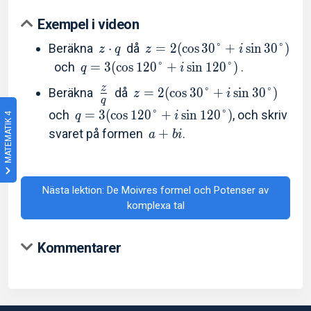
Exempel i videon
Beräkna
⋅
då
=
2
(
c
o
s
3
0
°
+
s
i
n
3
0
°
)
z
q
z
i
och
=
3
(
c
o
s
1
2
0
°
+
s
i
n
1
2
0
°
)
.
q
i
z
Beräkna
då
=
2
(
c
o
s
3
0
°
+
s
i
n
3
0
°
)
z
i
q
och
=
3
(
c
o
s
1
2
0
°
+
s
i
n
1
2
0
°
)
, och skriv
q
i
MATEMATIK 4
svaret på formen
+
.
a
b
i
Nästa lektion: De Moivres formel och Potenser av
komplexa tal
Kommentarer