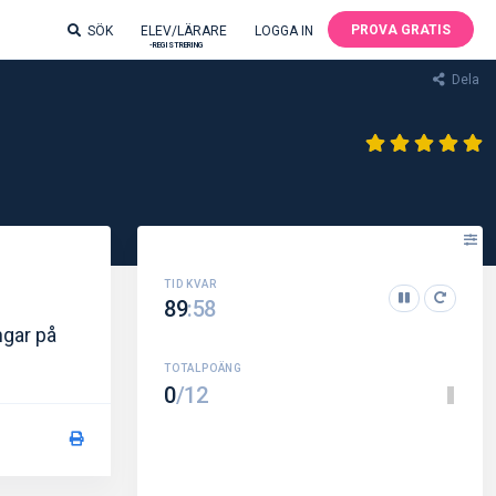
PROVA GRATIS
SÖK
ELEV/LÄRARE
LOGGA IN
-REGISTRERING
Dela
89
:57
ngar på
0
/12