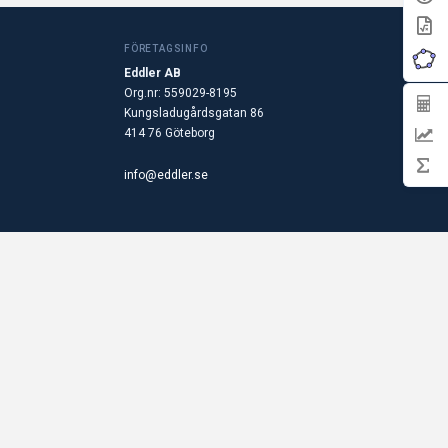
FÖRETAGSINFO
Eddler AB
Org.nr: 559029-8195
Kungsladugårdsgatan 86
414 76 Göteborg
info@eddler.se
© 2026 EDDLER AB