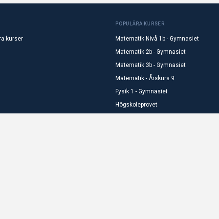
POPULÄRA KURSER
ra kurser
Matematik Nivå 1b - Gymnasiet
Matematik 2b - Gymnasiet
Matematik 3b - Gymnasiet
Matematik - Årskurs 9
Fysik 1 - Gymnasiet
Högskoleprovet