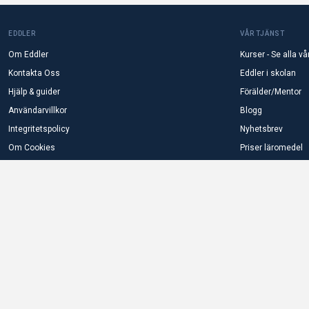
EDDLER
VÅR TJÄNST
Om Eddler
Kurser - Se alla vå
Kontakta Oss
Eddler i skolan
Hjälp & guider
Förälder/Mentor
Användarvillkor
Blogg
Integritetspolicy
Nyhetsbrev
Om Cookies
Priser läromedel
Radera användardata
Säker SSL-server