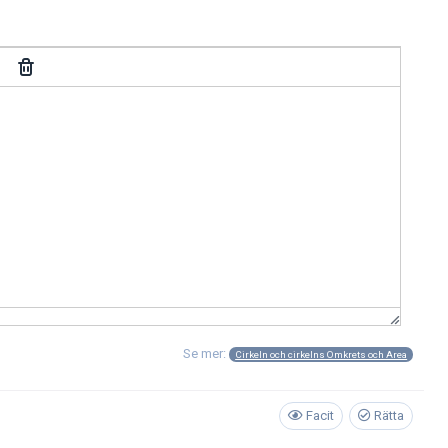
Se mer:
Cirkeln och cirkelns Omkrets och Area
Facit
Rätta