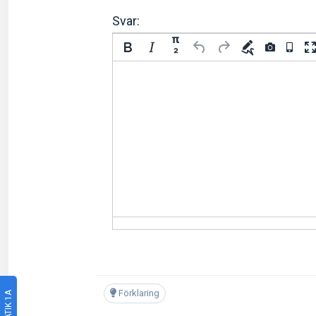
Svar:
π
²
Förklaring