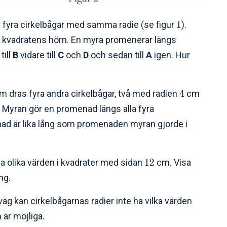
fyra cirkelbågar med samma radie (se figur
1
).
i kvadratens hörn. En myra promenerar längs
till
B
vidare till
C
och
D
och sedan till
A
igen. Hur
m dras fyra andra cirkelbågar, två med radien
4
cm
. Myran gör en promenad längs alla fyra
nad är lika lång som promenaden myran gjorde i
a olika värden i kvadrater med sidan
1
2
cm. Visa
ng.
äg kan cirkelbågarnas radier inte ha vilka värden
 är möjliga.