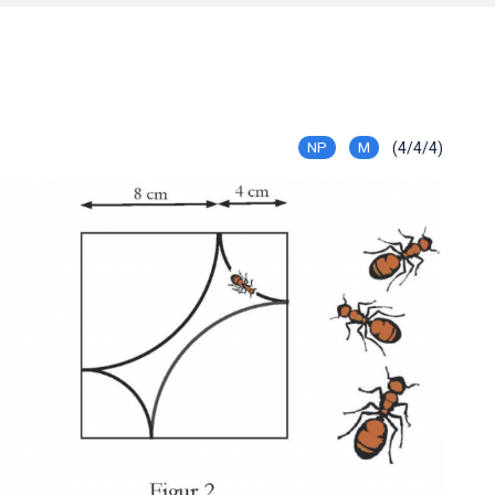
NP
M
(4/4/4)