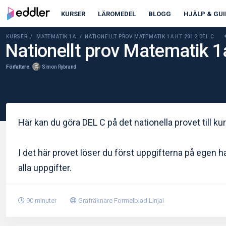
KURSER
LÄROMEDEL
BLOGG
HJÄLP & GUI
KURSER /
MATEMATIK 1A
/ NATIONELLT PROV MATEMATIK 1A HT 2012 DEL C
Nationellt prov Matematik 
Författare:
Simon Rybrand
Här kan du göra DEL C på det nationella provet till k
I det här provet löser du först uppgifterna på egen ha
alla uppgifter.
90 minuter
Grafräknare
Formelblad
Linjal