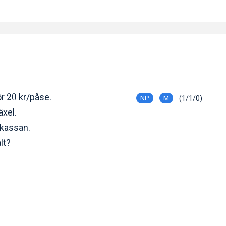
ör
2
0
kr/påse.
NP
M
(1/1/0)
växel.
 kassan.
lt?