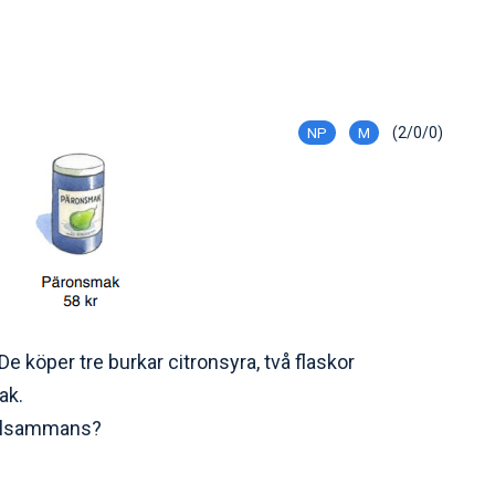
NP
M
(2/0/0)
e köper tre burkar citronsyra, två flaskor
mak.
tillsammans?