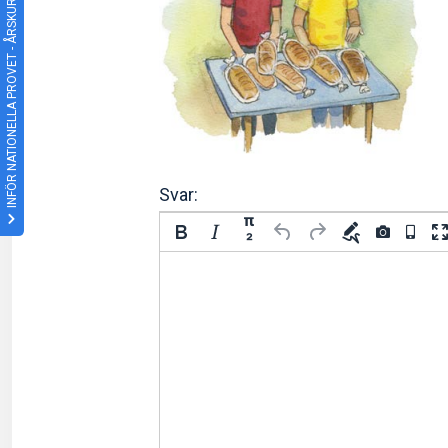
INFÖR NATIONELLA PROVET - ÅRSKURS 6
Svar:
π
²