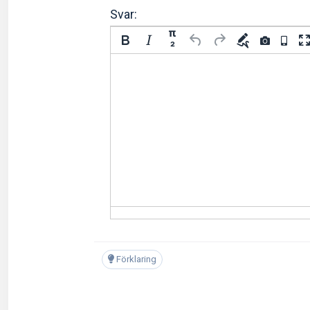
Svar:
π
²
Förklaring