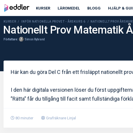
KURSER
LÄROMEDEL
BLOGG
HJÄLP & GUI
KURSER /
INFÖR NATIONELLA PROVET - ÅRSKURS 6
/ NATIONELLT PROV ÅRSKUR
Nationellt Prov Matematik Å
Författare:
Simon Rybrand
Här kan du göra Del C från ett frisläppt nationellt pr
I den här digitala versionen löser du först uppgifterna
”Rätta” får du tillgång till facit samt fullständiga förkla
80 minuter
Grafräknare
Linjal