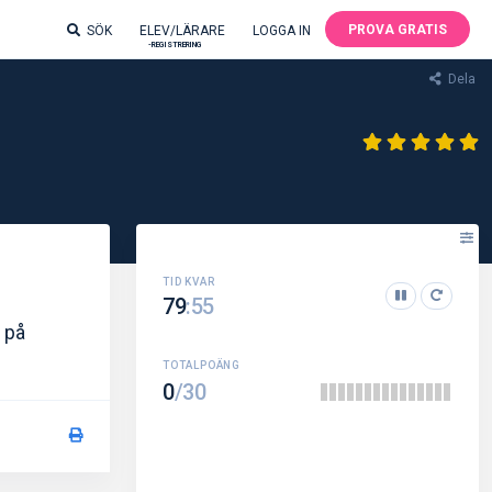
PROVA GRATIS
SÖK
ELEV/LÄRARE
LOGGA IN
-REGISTRERING
Dela
79
:54
r på
0
/30