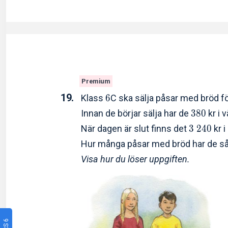
Premium
19.
Klass
6
C ska sälja påsar med bröd f
Innan de börjar sälja har de
3
8
0
kr i 
När dagen är slut finns det
3
2
4
0
kr i
Hur många påsar med bröd har de så
Visa hur du löser uppgiften.