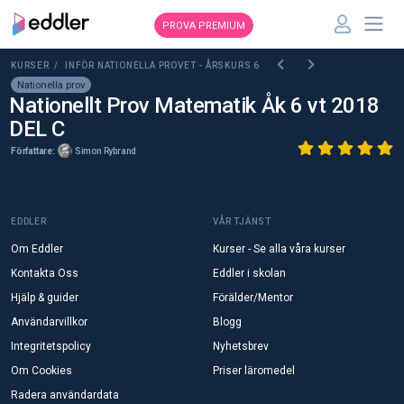
PROVA PREMIUM
KURSER /
INFÖR NATIONELLA PROVET - ÅRSKURS 6
Nationella prov
Nationellt Prov Matematik Åk 6 vt 2018
DEL C
Författare:
Simon Rybrand
EDDLER
VÅR TJÄNST
Om Eddler
Kurser - Se alla våra kurser
Kontakta Oss
Eddler i skolan
Hjälp & guider
Förälder/Mentor
Användarvillkor
Blogg
Integritetspolicy
Nyhetsbrev
Om Cookies
Priser läromedel
Radera användardata