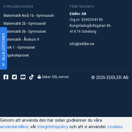
POPULÄRA KURSER
FÖRETAGSINFO
Eddler AB
Matematik Nivå 1b - Gymnasiet
Org.nr: 559029-8195
Matematik 2b - Gymnasiet
Kungsladugårdsgatan 86
Matematik 3b - Gymnasiet
414 76 Göteborg
ALLA LEKTIONER
Matematik - Årskurs 9
info@eddler.se
Fysik 1 - Gymnasiet
Högskoleprovet
Säker SSL-server
© 2026 EDDLER AB
Genom att använda den här sidan godkänner du våra
användarvillkor
, vår
integritetspolicy
och att vi använder
cookies
.