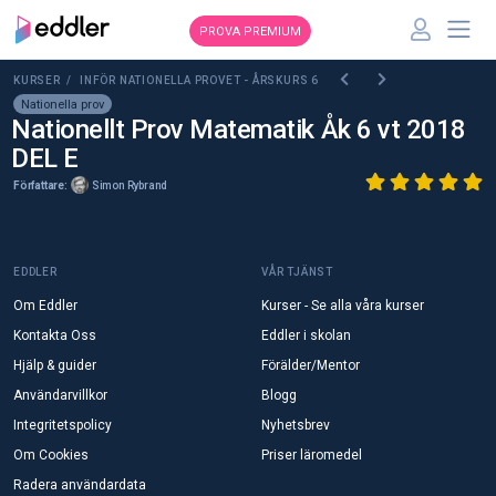
PROVA PREMIUM
KURSER /
INFÖR NATIONELLA PROVET - ÅRSKURS 6
Nationella prov
Nationellt Prov Matematik Åk 6 vt 2018
DEL E
Författare:
Simon Rybrand
EDDLER
VÅR TJÄNST
Om Eddler
Kurser - Se alla våra kurser
Kontakta Oss
Eddler i skolan
Hjälp & guider
Förälder/Mentor
Användarvillkor
Blogg
Integritetspolicy
Nyhetsbrev
Om Cookies
Priser läromedel
Radera användardata