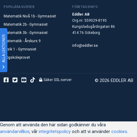
POPULÄRA KURSER
FÖRETAGSINFO
Eddler AB
Matematik Nivå 1b - Gymnasiet
Org.nr: 559029-8195
Matematik 2b - Gymnasiet
Kungsladugårdsgatan 86
Matematik 3b - Gymnasiet
414 76 Göteborg
ALLA LEKTIONER
Matematik - Årskurs 9
info@eddler.se
Fysik 1 - Gymnasiet
Högskoleprovet
Säker SSL-server
© 2026 EDDLER AB
Genom att använda den här sidan godkänner du våra
användarvillkor
, vår
integritetspolicy
och att vi använder
cookies
.