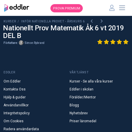
PROVA PREMIUM
KURSER /
INFÖR NATIONELLA PROVET - ÅRSKURS 6
Nationellt Prov Matematik Åk 6 vt 2019
DEL B
Författare:
Simon Rybrand
EDDLER
VÅR TJÄNST
Om Eddler
Kurser - Se alla våra kurser
Kontakta Oss
Eddler i skolan
Hjälp & guider
Förälder/Mentor
Användarvillkor
Blogg
Integritetspolicy
Nyhetsbrev
Om Cookies
Priser läromedel
Radera användardata