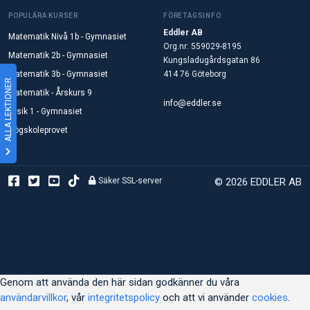
POPULÄRA KURSER
FÖRETAGSINFO
Eddler AB
Matematik Nivå 1b - Gymnasiet
Org.nr: 559029-8195
Matematik 2b - Gymnasiet
Kungsladugårdsgatan 86
Matematik 3b - Gymnasiet
414 76 Göteborg
ALLA LEKTIONER
Matematik - Årskurs 9
info@eddler.se
Fysik 1 - Gymnasiet
Högskoleprovet
Säker SSL-server
© 2026 EDDLER AB
Genom att använda den här sidan godkänner du våra
användarvillkor
, vår
integritetspolicy
och att vi använder
cookies
.