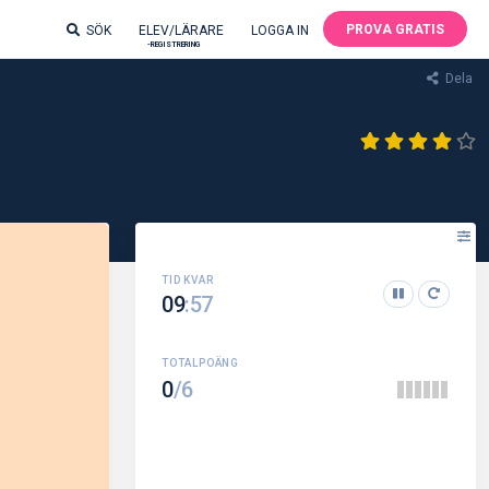
PROVA GRATIS
SÖK
ELEV/LÄRARE
LOGGA IN
-REGISTRERING
Dela
09
:57
0
/6