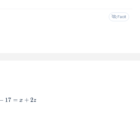
Facit
−
1
7
=
+
2
x
z