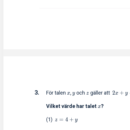
3.
För talen
,
och
gäller att
2
+
x
y
z
x
y
Vilket värde har talet
?
x
(1)
=
4
+
z
y