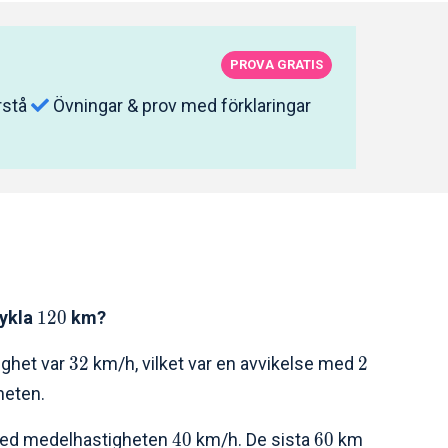
PROVA GRATIS
rstå
Övningar & prov med förklaringar
cykla
1
2
0
km?
ighet var
3
2
km/h, vilket var en avvikelse med
2
heten.
ed medelhastigheten
4
0
km/h. De sista
6
0
km