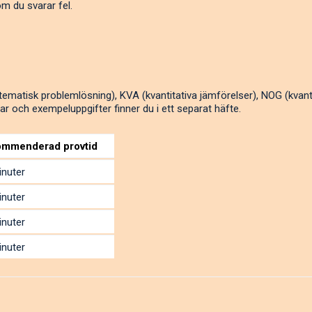
 om du svarar fel.
tematisk problemlösning), KVA (kvantitativa jämförelser), NOG (kvant
r och exempeluppgifter finner du i ett separat häfte.
mmenderad provtid
inuter
inuter
inuter
inuter