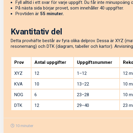
Fyll alltid i ett svar för varje uppgift. Du får inte minuspoäng
På nästa sida börjar provet, som innehåller 40 uppgifter.
Provtiden är
55 minuter.
Kvantitativ del
Detta provhäfte består av fyra olika delprov. Dessa är XYZ (ma
resonemang) och DTK (diagram, tabeller och kartor). Anvisninga
Prov
Antal uppgifter
Uppgiftsnummer
Reko
XYZ
12
1–12
12 m
KVA
10
13–22
10 m
NOG
6
23–28
10 m
DTK
12
29–40
23 m
10 minuter