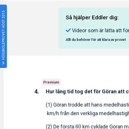
HÖGSKOLEPROVET HÖST 2015
Så hjälper Eddler dig:
Videor som är lätta att fö
Allt du behöver för att klara av provet
Premium
4.
Hur lång tid tog det för Göran att 
(1) Göran trodde att hans medelhast
km/h från den verkliga medelhastig
(2) De första
6
0
km cyklade Göran m