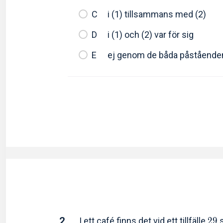
i (1) tillsammans med (2)
i (1) och (2) var för sig
ej genom de båda påstående
2.
I ett café finns det vid ett tillfälle
2
9
s