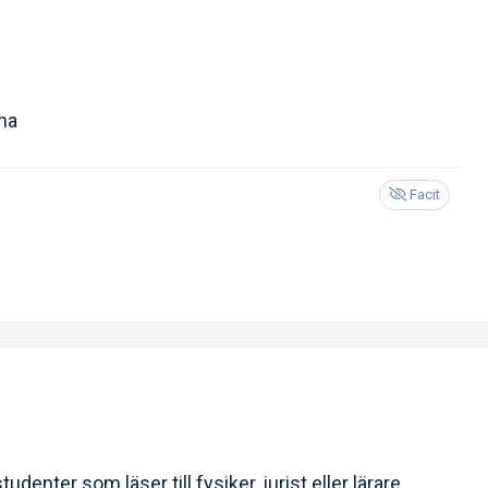
na
Facit
tudenter som läser till fysiker, jurist eller lärare.