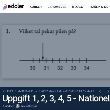
00:00
00:00
KURSER
LÄROMEDEL
BLOGG
HJÄLP & GUI
KURSER /
MATEMATIK 1A
/ GENOMGÅNGAR NATIONELLA PROV MA1A
Uppgift 1, 2, 3, 4, 5 - Natio
Författare:
Simon Rybrand