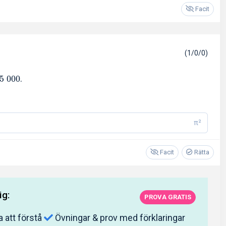
Facit
(1/0/0)
.
5
0
0
0
π²
Facit
Rätta
ig:
PROVA GRATIS
a att förstå
Övningar & prov med förklaringar