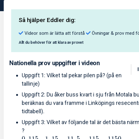
Så hjälper Eddler dig:
Videor som är lätta att förstå
Övningar & prov med fö
Allt du behöver för att klara av provet
Nationella prov uppgifter i videon
Uppgift 1: Vilket tal pekar pilen på? (på en
tallinje)
Uppgift 2: Du åker buss kvart i sju från Motala 
beräknas du vara framme i Linköpings resecent
tidtabell).
Uppgift 3: Vilket av följande tal är det bästa närm
?
0
,
1
1
5
1
,
1
5
1
1
,
5
1
1
5
1
1
5
0