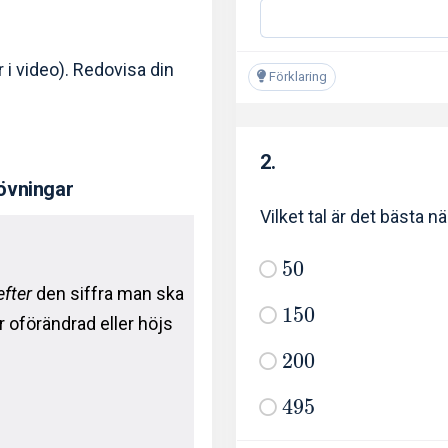
r i video). Redovisa din
Förklaring
2.
övningar
Vilket tal är det bästa n
5
0
efter
den siffra man ska
1
5
0
r oförändrad eller höjs
2
0
0
4
9
5