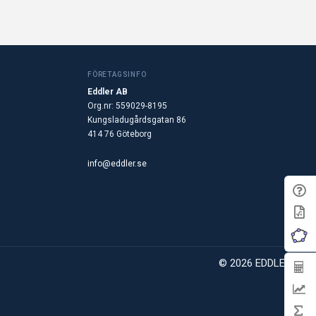
FÖRETAGSINFO
Eddler AB
Org.nr: 559029-8195
Kungsladugårdsgatan 86
414 76 Göteborg
info@eddler.se
© 2026 EDDLER AB