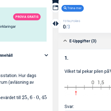
Träna mer
PROVA GRATIS
TOTALPOÄNG
0
/3
rklaringar
E-Uppgifter (3)
Innehåll
1.
Vilket tal pekar pilen på
busstation. Hur dags
rum (avläsning av
2
5
,
6
⋅
0
,
4
5
evärdet till
Svar: