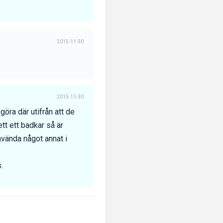
2015-11-30
2015-11-30
öra där utifrån att de
ett ett badkar så är
nvända något annat i
.