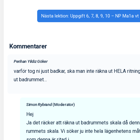
Nästa lektion: Uppgift 6, 7, 8, 9, 10 – NP Ma1a vt
Kommentarer
Perihan Yildiz Göker
varför tog ni just badkar, ska man inte räkna ut HELA ritning
ut badrummet…
Simon Rybrand
(Moderator)
Hej
Ja det räcker att räkna ut badrummets skala då de
rummets skala. Vi söker ju inte hela lägenhetens må
som denna är ritad i.