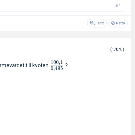
π²
Facit
Rätta
(1/0/0)
1
0
0
,
1
ärmevärdet till kvoten
?
0
,
4
9
5