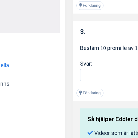
Förklaring
3.
Bestäm
promille av
1
0
1
Svar:
ella
finns
Förklaring
Så hjälper Eddler d
Videor som är lätt