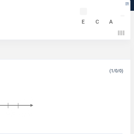
-
E
C
A
(1/0/0)
?