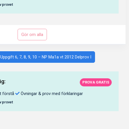
av provet
Gör om alla
 Uppgift 6, 7, 8, 9, 10 – NP Ma1a vt 2012 Delprov I
ig:
PROVA GRATIS
t förstå
Övningar & prov med förklaringar
av provet