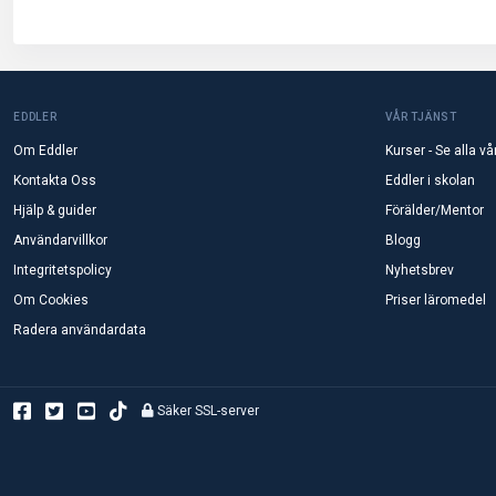
EDDLER
VÅR TJÄNST
Om Eddler
Kurser - Se alla vå
Kontakta Oss
Eddler i skolan
Hjälp & guider
Förälder/Mentor
Användarvillkor
Blogg
Integritetspolicy
Nyhetsbrev
Om Cookies
Priser läromedel
Radera användardata
Säker SSL-server