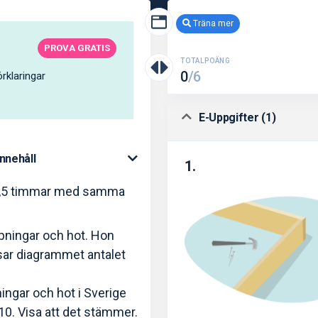
Träna mer
PROVA GRATIS
TOTALPOÄNG
0
/6
rklaringar
E-Uppgifter (1)
Innehåll
1.
å 4,5 timmar med samma
ppningar och hot. Hon
visar diagrammet antalet
ningar och hot i Sverige
0. Visa att det stämmer.