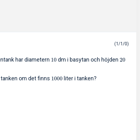
(1/1/0)
entank har diametern
dm i basytan och höjden
1
0
2
0
i tanken om det finns
liter i tanken?
1
0
0
0