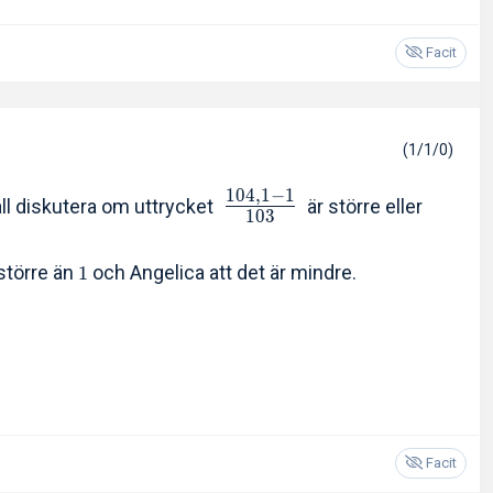
Facit
(1/1/0)
1
0
4
,
1
−
1
ll diskutera om uttrycket
är större eller
1
0
3
 större än
och Angelica att det är mindre.
1
Facit