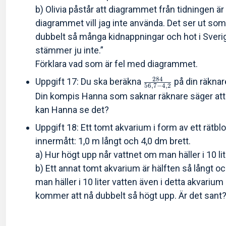
b) Olivia påstår att diagrammet från tidningen är 
diagrammet vill jag inte använda. Det ser ut som 
dubbelt så många kidnappningar och hot i Sveri
stämmer ju inte.”
Förklara vad som är fel med diagrammet.
2
8
4
Uppgift 17: Du ska beräkna
på din räknare
5
6
,
7
−
4
,
2
Din kompis Hanna som saknar räknare säger att s
kan Hanna se det?
Uppgift 18: Ett tomt akvarium i form av ett rätbl
innermått: 1,0 m långt och 4,0 dm brett.
a) Hur högt upp når vattnet om man häller i 10 li
b) Ett annat tomt akvarium är hälften så långt o
man häller i 10 liter vatten även i detta akvarium
kommer att nå dubbelt så högt upp. Är det sant?