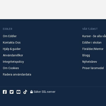
EDDLER
VÅR TJÄNST
Om Eddler
Kurser - Se alla vå
Kontakta Oss
Eddler i skolan
Hjälp & guider
Förälder/Mentor
Användarvillkor
Blogg
Integritetspolicy
Nyhetsbrev
Om Cookies
Priser läromedel
Radera användardata
Säker SSL-server