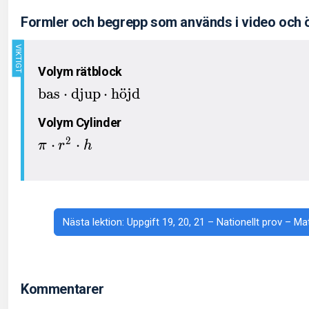
Formler och begrepp som används i video och 
Volym rätblock
bas
⋅
djup
⋅
h
o
¨
jd
Volym Cylinder
2
⋅
⋅
π
r
h
Nästa lektion: Uppgift 19, 20, 21 – Nationellt prov – M
Kommentarer