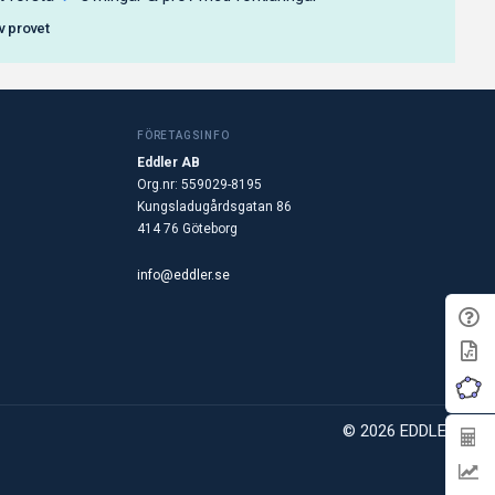
av provet
FÖRETAGSINFO
Eddler AB
Org.nr: 559029-8195
Kungsladugårdsgatan 86
414 76 Göteborg
info@eddler.se
© 2026 EDDLER AB