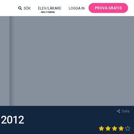
PROVA GRATIS
SÖK
ELEV/LÄRARE
LOGGA IN
-REGISTRERING
Dela
t 2012