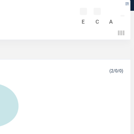
-
E
C
A
(2/0/0)