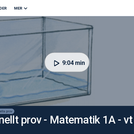
DER
MER
9:04 min
ella prov
onellt prov - Matematik 1A - v