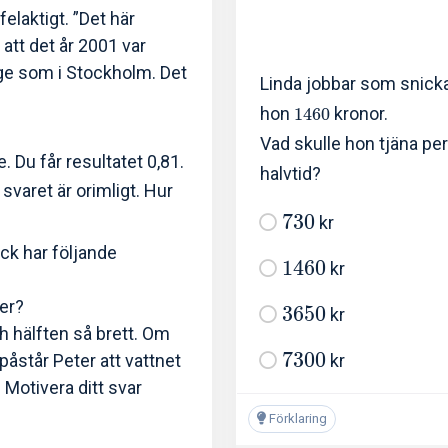
felaktigt. ”Det här
att det år 2001 var
ge som i Stockholm. Det
Linda jobbar som snick
hon
kronor.
1
4
6
0
Vad skulle hon tjäna pe
. Du får resultatet 0,81.
halvtid?
varet är orimligt. Hur
7
3
0
kr
ock har följande
1
4
6
0
kr
ter?
3
6
5
0
kr
ch hälften så brett. Om
7
3
0
0
kr
 påstår Peter att vattnet
 Motivera ditt svar
Förklaring