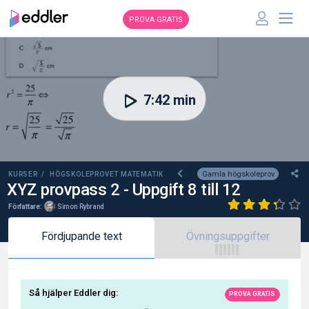
PROVA GRATIS
00:00
7:42 min
Gamla högskoleprov
KURSER /
HÖGSKOLEPROVET MATEMATIK
XYZ provpass 2 - Uppgift 8 till 12
Författare:
Simon Rybrand
Fördjupande text
Övningsuppgifter