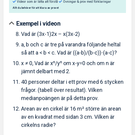
Exempel i videon
Vad är (3x-1)2x – x(3x-2)
a, b och c är tre på varandra följande heltal
Så hjälper Eddler dig:
så att a < b < c. Vad är ((a-b)/(b-c))⋅(a-c)?
Videor som är lätta att förstå
Övningar & prov med f
x ≠ 0, Vad är xⁿ/yⁿ om x-y=0 och om n är
Allt du behöver för att klara av provet
jämnt delbart med 2.
40 personer deltar i ett prov med 6 stycken
frågor. (tabell över resultat). Vilken
medianpoängen är på detta prov.
Arean av en cirkel är 16 m² större än arean
av en kvadrat med sidan 3 cm. Vilken är
cirkelns radie?