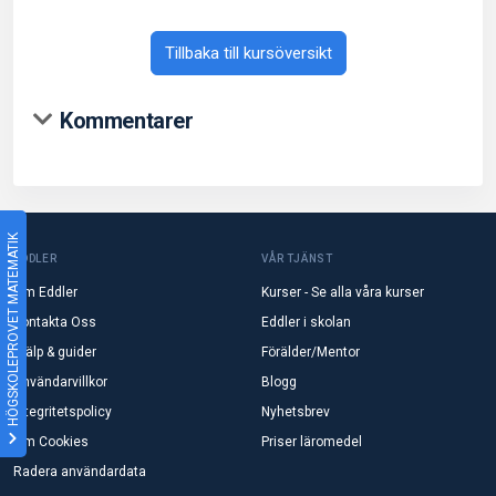
Tillbaka till kursöversikt
Kommentarer
HÖGSKOLEPROVET MATEMATIK
EDDLER
VÅR TJÄNST
Om Eddler
Kurser - Se alla våra kurser
Kontakta Oss
Eddler i skolan
Hjälp & guider
Förälder/Mentor
Användarvillkor
Blogg
Integritetspolicy
Nyhetsbrev
Om Cookies
Priser läromedel
Radera användardata