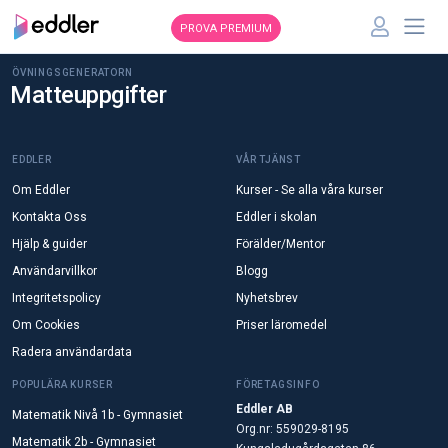
PROVA PREMIUM
ÖVNINGSGENERATORN
Matteuppgifter
EDDLER
VÅR TJÄNST
Om Eddler
Kurser - Se alla våra kurser
Kontakta Oss
Eddler i skolan
Hjälp & guider
Förälder/Mentor
Användarvillkor
Blogg
Integritetspolicy
Nyhetsbrev
Om Cookies
Priser läromedel
Radera användardata
POPULÄRA KURSER
FÖRETAGSINFO
Eddler AB
Matematik Nivå 1b - Gymnasiet
Org.nr: 559029-8195
Matematik 2b - Gymnasiet