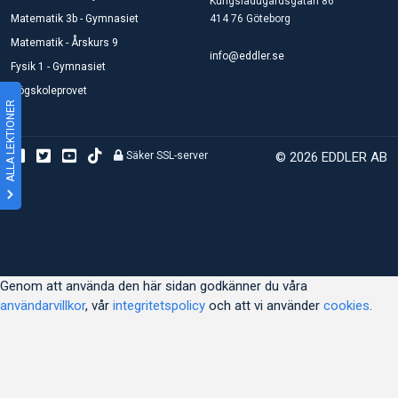
Kungsladugårdsgatan 86
Matematik 3b - Gymnasiet
414 76 Göteborg
Matematik - Årskurs 9
info@eddler.se
Fysik 1 - Gymnasiet
Högskoleprovet
ALLA LEKTIONER
Säker SSL-server
© 2026 EDDLER AB
Genom att använda den här sidan godkänner du våra
användarvillkor
, vår
integritetspolicy
och att vi använder
cookies
.