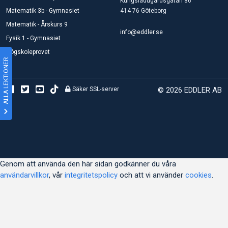
Kungsladugårdsgatan 86
Matematik 3b - Gymnasiet
414 76 Göteborg
Matematik - Årskurs 9
info@eddler.se
Fysik 1 - Gymnasiet
Högskoleprovet
ALLA LEKTIONER
Säker SSL-server
© 2026 EDDLER AB
Genom att använda den här sidan godkänner du våra
användarvillkor
, vår
integritetspolicy
och att vi använder
cookies
.