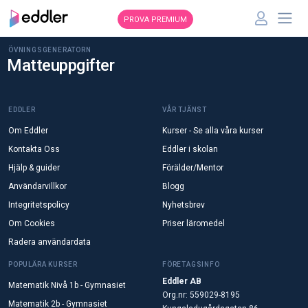
PROVA PREMIUM
ÖVNINGSGENERATORN
Matteuppgifter
EDDLER
VÅR TJÄNST
Om Eddler
Kurser - Se alla våra kurser
Kontakta Oss
Eddler i skolan
Hjälp & guider
Förälder/Mentor
Användarvillkor
Blogg
Integritetspolicy
Nyhetsbrev
Om Cookies
Priser läromedel
Radera användardata
POPULÄRA KURSER
FÖRETAGSINFO
Eddler AB
Matematik Nivå 1b - Gymnasiet
Org.nr: 559029-8195
Matematik 2b - Gymnasiet