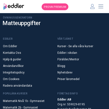
PROVA PREMIUM
ÖVNINGSGENERATORN
Matteuppgifter
EDDLER
VÅR TJÄNST
Om Eddler
Kurser - Se alla våra kurser
Kontakta Oss
Eddler i skolan
Hjälp & guider
Förälder/Mentor
Användarvillkor
Blogg
Integritetspolicy
Nyhetsbrev
Om Cookies
Priser läromedel
Radera användardata
POPULÄRA KURSER
FÖRETAGSINFO
Eddler AB
Matematik Nivå 1b - Gymnasiet
Org.nr: 559029-8195
Matematik 2b - Gymnasiet