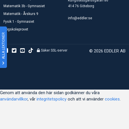
Kungsladugårdsgatan 86
Matematik 3b - Gymnasiet
414 76 Göteborg
Matematik - Årskurs 9
info@eddler.se
Fysik 1 - Gymnasiet
Högskoleprovet
ALLA LEKTIONER
Säker SSL-server
© 2026 EDDLER AB
Genom att använda den här sidan godkänner du våra
användarvillkor
, vår
integritetspolicy
och att vi använder
cookies
.