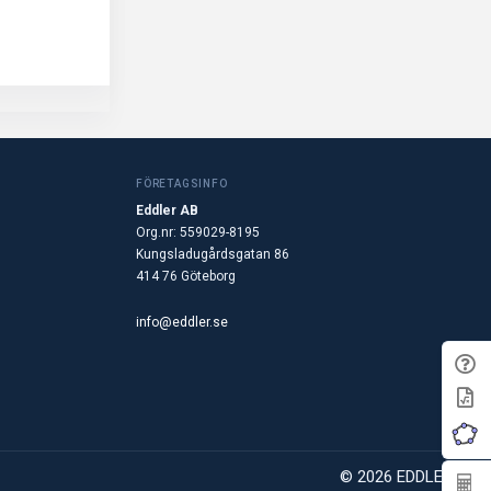
FÖRETAGSINFO
Eddler AB
Org.nr: 559029-8195
Kungsladugårdsgatan 86
414 76 Göteborg
info@eddler.se
© 2026 EDDLER AB