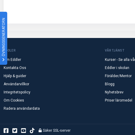
ÖVNINGSGENERATORN
EDDLER
VÅR TJÄNST
Om Eddler
Kurser - Se alla vå
Kontakta Oss
Eddler i skolan
Hjälp & guider
Förälder/Mentor
Användarvillkor
Blogg
Integritetspolicy
Nyhetsbrev
Om Cookies
Priser läromedel
Radera användardata
Säker SSL-server