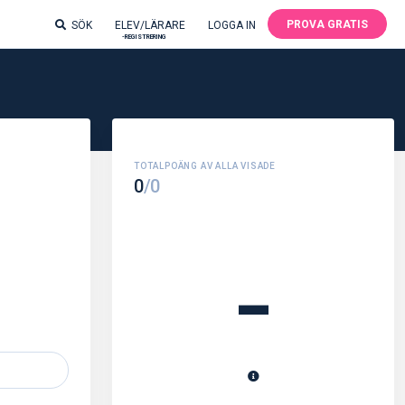
PROVA GRATIS
SÖK
ELEV/LÄRARE
LOGGA IN
-REGISTRERING
0
/0
-