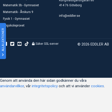
Kungsladugårdsgatan 86
Matematik 3b - Gymnasiet
414 76 Göteborg
Matematik - Årskurs 9
info@eddler.se
Fysik 1 - Gymnasiet
Högskoleprovet
ALLA LEKTIONER
Säker SSL-server
© 2026 EDDLER AB
Genom att använda den här sidan godkänner du våra
användarvillkor
, vår
integritetspolicy
och att vi använder
cookies
.