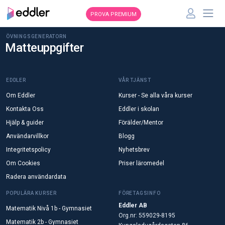
PROVA PREMIUM
ÖVNINGSGENERATORN
Matteuppgifter
EDDLER
VÅR TJÄNST
Om Eddler
Kurser - Se alla våra kurser
Kontakta Oss
Eddler i skolan
Hjälp & guider
Förälder/Mentor
Användarvillkor
Blogg
Integritetspolicy
Nyhetsbrev
Om Cookies
Priser läromedel
Radera användardata
POPULÄRA KURSER
FÖRETAGSINFO
Eddler AB
Matematik Nivå 1b - Gymnasiet
Org.nr: 559029-8195
Matematik 2b - Gymnasiet