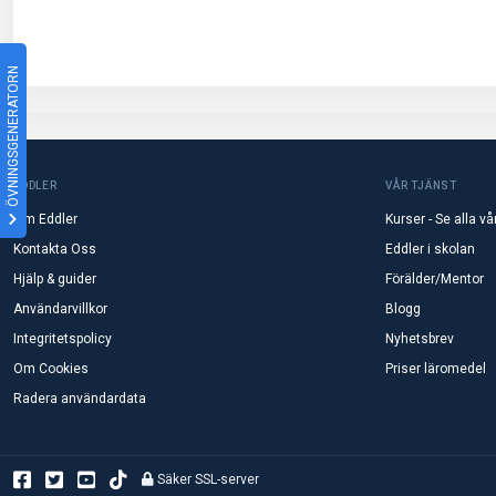
ÖVNINGSGENERATORN
EDDLER
VÅR TJÄNST
Om Eddler
Kurser - Se alla vå
Kontakta Oss
Eddler i skolan
Hjälp & guider
Förälder/Mentor
Användarvillkor
Blogg
Integritetspolicy
Nyhetsbrev
Om Cookies
Priser läromedel
Radera användardata
Säker SSL-server