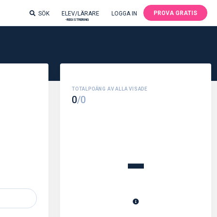
PROVA GRATIS
SÖK
ELEV/LÄRARE
LOGGA IN
-REGISTRERING
0
/0
-