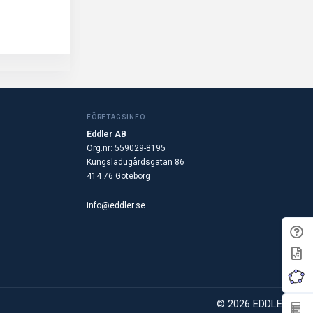
FÖRETAGSINFO
Eddler AB
Org.nr: 559029-8195
Kungsladugårdsgatan 86
414 76 Göteborg
info@eddler.se
© 2026 EDDLER AB