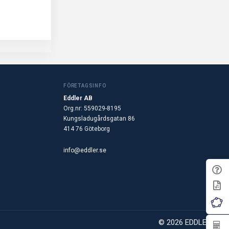
FÖRETAGSINFO
Eddler AB
Org.nr: 559029-8195
Kungsladugårdsgatan 86
414 76 Göteborg
info@eddler.se
© 2026 EDDLER AB