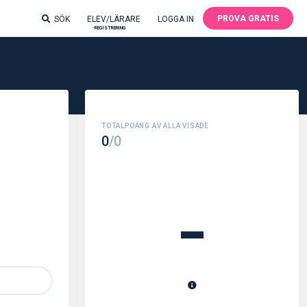
PROVA GRATIS
SÖK
ELEV/LÄRARE
LOGGA IN
-REGISTRERING
0
/0
-