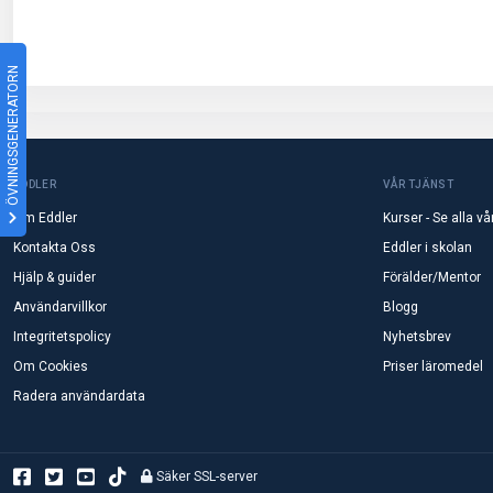
ÖVNINGSGENERATORN
EDDLER
VÅR TJÄNST
Om Eddler
Kurser - Se alla vå
Kontakta Oss
Eddler i skolan
Hjälp & guider
Förälder/Mentor
Användarvillkor
Blogg
Integritetspolicy
Nyhetsbrev
Om Cookies
Priser läromedel
Radera användardata
Säker SSL-server