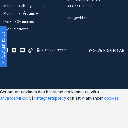
Kungsladugårdsgatan 86
Matematik 3b - Gymnasiet
414 76 Göteborg
Matematik - Årskurs 9
info@eddler.se
Fysik 1 - Gymnasiet
Högskoleprovet
ALLA LEKTIONER
Säker SSL-server
© 2026 EDDLER AB
Genom att använda den här sidan godkänner du våra
användarvillkor
, vår
integritetspolicy
och att vi använder
cookies
.