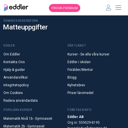
PROVA PREMIUM
ÖVNINGSGENERATORN
Matteuppgifter
EDDLER
VÅR TJÄNST
Om Eddler
Kurser - Se alla våra kurser
Kontakta Oss
Eddler i skolan
Hjälp & guider
Förälder/Mentor
Användarvillkor
Blogg
Integritetspolicy
Nyhetsbrev
Om Cookies
Priser läromedel
Radera användardata
POPULÄRA KURSER
FÖRETAGSINFO
Eddler AB
Matematik Nivå 1b - Gymnasiet
Org.nr: 559029-8195
Matematik 2b - Gymnasiet