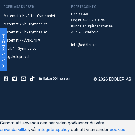
POPULÄRA KURSER
FÖRETAGSINFO
Eddler AB
Matematik Nivå 1b - Gymnasiet
Org.nr: 559029-8195
Matematik 2b - Gymnasiet
Kungsladugårdsgatan 86
Matematik 3b - Gymnasiet
414 76 Göteborg
ALLA LEKTIONER
Matematik - Årskurs 9
info@eddler.se
Fysik 1 - Gymnasiet
Högskoleprovet
Säker SSL-server
© 2026 EDDLER AB
Genom att använda den här sidan godkänner du våra
användarvillkor
, vår
integritetspolicy
och att vi använder
cookies
.