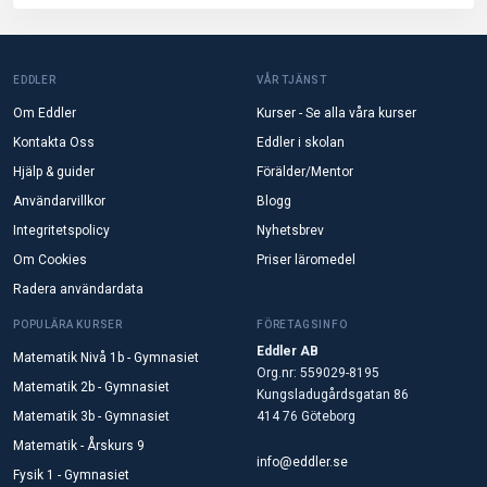
EDDLER
VÅR TJÄNST
Om Eddler
Kurser - Se alla våra kurser
Kontakta Oss
Eddler i skolan
Hjälp & guider
Förälder/Mentor
Användarvillkor
Blogg
Integritetspolicy
Nyhetsbrev
Om Cookies
Priser läromedel
Radera användardata
POPULÄRA KURSER
FÖRETAGSINFO
Eddler AB
Matematik Nivå 1b - Gymnasiet
Org.nr: 559029-8195
Matematik 2b - Gymnasiet
Kungsladugårdsgatan 86
Matematik 3b - Gymnasiet
414 76 Göteborg
Matematik - Årskurs 9
info@eddler.se
Fysik 1 - Gymnasiet