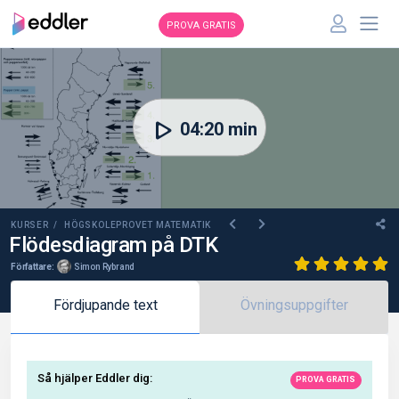
PROVA GRATIS
00:00
04:20 min
KURSER /
HÖGSKOLEPROVET MATEMATIK
Flödesdiagram på DTK
Författare:
Simon Rybrand
Fördjupande text
Övningsuppgifter