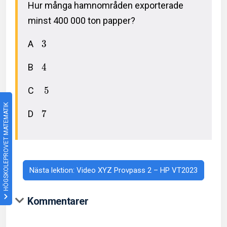
Hur många hamnområden exporterade
minst 400 000 ton papper?
A
3
B
4
C
5
HÖGSKOLEPROVET MATEMATIK
D
7
Nästa lektion: Video XYZ Provpass 2 – HP VT2023
Kommentarer