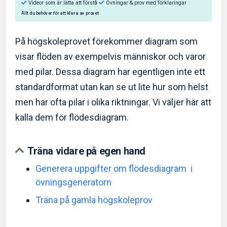
På högskoleprovet förekommer diagram som
visar flöden av exempelvis människor och varor
med pilar. Dessa diagram har egentligen inte ett
Så hjälper Eddler dig:
standardformat utan kan se ut lite hur som helst
Videor som är lätta att förstå
Övningar & prov med f
men har ofta pilar i olika riktningar. Vi väljer här att
kalla dem för flödesdiagram.
Allt du behöver för att klara av provet
Träna vidare på egen hand
Generera uppgifter om flödesdiagram i
övningsgeneratorn
Träna på gamla högskoleprov