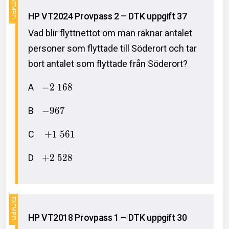
HP VT2024 Provpass 2 – DTK uppgift 37
Vad blir flyttnettot om man räknar antalet
personer som flyttade till Söderort och tar
bort antalet som flyttade från Söderort?
A
−
2
1
6
8
B
−
9
6
7
C
+
1
5
6
1
D
+
2
5
2
8
HP VT2018 Provpass 1 – DTK uppgift 30