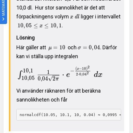
MATEMATIK 4
10,0 dl. Hur stor sannolikhet är det att
förpackningens volym
ligger i intervallet
x
d
l
1
0
,
0
5
≤
≤
1
0
,
1
.
x
Lösning
Här gäller att
=
1
0
och
=
0
,
0
4
. Därför
μ
σ
kan vi ställa upp integralen
2
(
−
1
0
)
x
1
0
,
1
−
1
⋅
∫
2
e
d
x
2
⋅
0
,
0
4
1
0
,
0
5
0
,
0
4
2
π
Vi använder räknaren för att beräkna
sannolikheten och får
normalcdf(10.05, 10.1, 10, 0.04) ≈ 0,0995 ≈ 10 