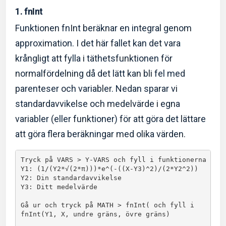
1. fnInt
Funktionen fnInt beräknar en integral genom
approximation. I det här fallet kan det vara
krångligt att fylla i täthetsfunktionen för
normalfördelning då det lätt kan bli fel med
parenteser och variabler. Nedan sparar vi
standardavvikelse och medelvärde i egna
variabler (eller funktioner) för att göra det lättare
att göra flera beräkningar med olika värden.
Tryck på VARS > Y-VARS och fyll i funktionerna

Y1: (1/(Y2*√(2*π)))*e^(-((X-Y3)^2)/(2*Y2^2))

Y2: Din standardavvikelse

Y3: Ditt medelvärde

Gå ur och tryck på MATH > fnInt( och fyll i 

fnInt(Y1, X, undre gräns, övre gräns)
