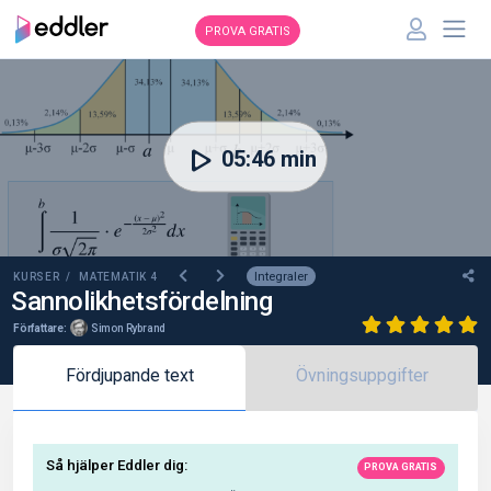
PROVA GRATIS
00:00
05:46 min
Integraler
KURSER /
MATEMATIK 4
Sannolikhetsfördelning
Författare:
Simon Rybrand
Fördjupande text
Övningsuppgifter