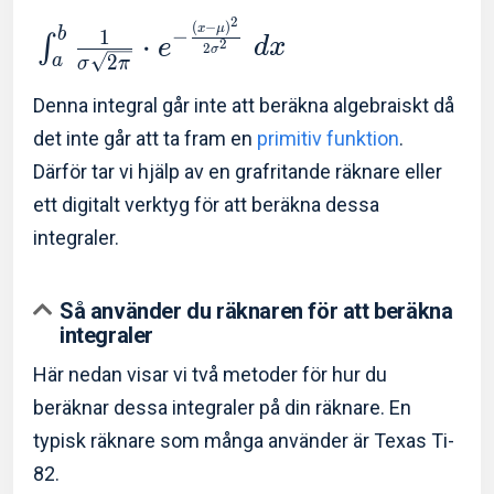
2
(
−
)
x
μ
−
b
1
⋅
∫
e
d
x
2
2
σ
2
a
σ
π
Denna integral går inte att beräkna algebraiskt då
det inte går att ta fram en
primitiv funktion
.
Därför tar vi hjälp av en grafritande räknare eller
ett digitalt verktyg för att beräkna dessa
integraler.
Så använder du räknaren för att beräkna
integraler
Här nedan visar vi två metoder för hur du
beräknar dessa integraler på din räknare. En
typisk räknare som många använder är Texas Ti-
82.