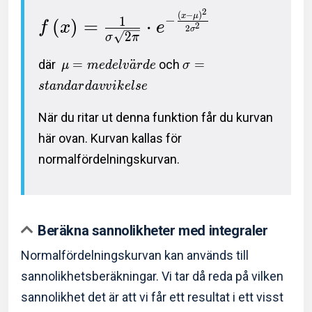
2
(
−
)
x
μ
−
1
(
)
=
⋅
f
x
e
2
2
σ
2
σ
π
där
=
¨
och
=
μ
m
e
d
e
l
v
a
r
d
e
σ
s
t
a
n
d
a
r
d
a
v
v
i
k
e
l
s
e
När du ritar ut denna funktion får du kurvan
här ovan. Kurvan kallas för
normalfördelningskurvan.
Beräkna sannolikheter med integraler
Normalfördelningskurvan kan används till
sannolikhetsberäkningar. Vi tar då reda på vilken
sannolikhet det är att vi får ett resultat i ett visst