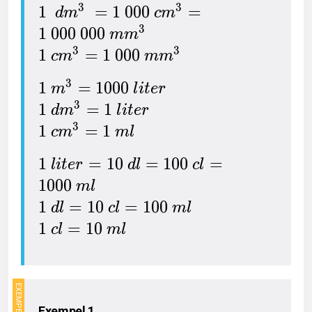
3
3
1
=
1
0
0
0
=
d
m
c
m
3
1
0
0
0
0
0
0
m
m
3
3
1
=
1
0
0
0
c
m
m
m
3
1
=
1
0
0
0
m
l
i
t
e
r
3
1
=
1
d
m
l
i
t
e
r
3
1
=
1
c
m
m
l
1
=
1
0
=
1
0
0
=
l
i
t
e
r
d
l
c
l
1
0
0
0
m
l
1
=
1
0
=
1
0
0
d
l
c
l
m
l
1
=
1
0
c
l
m
l
Exempel 1