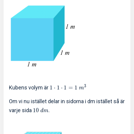
3
Kubens volym är
1
⋅
1
⋅
1
=
1
m
Om vi nu istället delar in sidorna i dm istället så är
varje sida
1
0
.
d
m