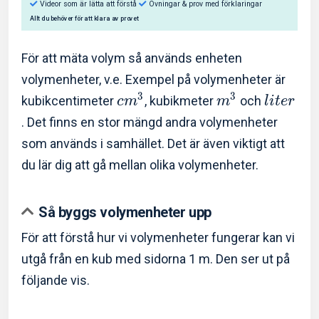
För att mäta volym så används enheten
volymenheter, v.e. Exempel på volymenheter är
3
3
kubikcentimeter
, kubikmeter
och
c
m
m
l
i
t
e
r
Så hjälper Eddler dig:
. Det finns en stor mängd andra volymenheter
Videor som är lätta att förstå
Övningar & prov med f
som används i samhället. Det är även viktigt att
du lär dig att gå mellan olika volymenheter.
Allt du behöver för att klara av provet
Så byggs volymenheter upp
För att förstå hur vi volymenheter fungerar kan vi
utgå från en kub med sidorna 1 m. Den ser ut på
följande vis.