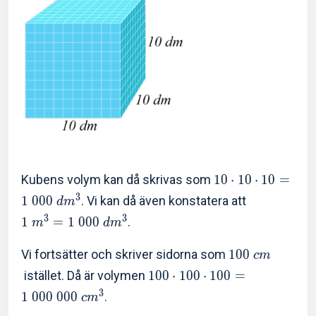
Kubens volym kan då skrivas som
1
0
⋅
1
0
⋅
1
0
=
3
1
0
0
0
. Vi kan då även konstatera att
d
m
3
3
1
=
1
0
0
0
.
m
d
m
Vi fortsätter och skriver sidorna som
1
0
0
c
m
istället. Då är volymen
1
0
0
⋅
1
0
0
⋅
1
0
0
=
3
1
0
0
0
0
0
0
.
c
m