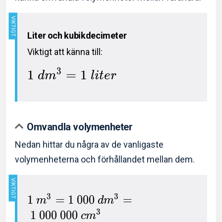
Liter och kubikdecimeter
Viktigt att känna till:
3
1
=
1
d
m
l
i
t
e
r
Omvandla volymenheter
Nedan hittar du några av de vanligaste
volymenheterna och förhållandet mellan dem.
3
3
1
=
1
0
0
0
=
m
d
m
3
1
0
0
0
0
0
0
c
m