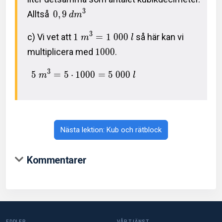
3
Alltså
0
,
9
d
m
3
c) Vi vet att
1
=
1
0
0
0
så här kan vi
m
l
multiplicera med
1
0
0
0
.
3
5
=
5
⋅
1
0
0
0
=
5
0
0
0
m
l
Nästa lektion: Kub och rätblock
Kommentarer
EDDLER
VÅR TJÄNST