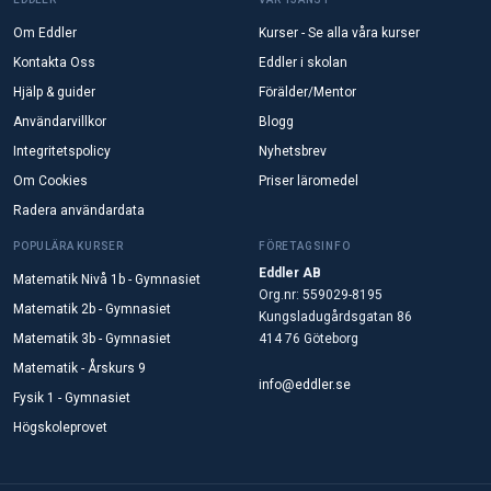
Om Eddler
Kurser - Se alla våra kurser
Kontakta Oss
Eddler i skolan
Hjälp & guider
Förälder/Mentor
Användarvillkor
Blogg
Integritetspolicy
Nyhetsbrev
Om Cookies
Priser läromedel
Radera användardata
POPULÄRA KURSER
FÖRETAGSINFO
Eddler AB
Matematik Nivå 1b - Gymnasiet
Org.nr: 559029-8195
Matematik 2b - Gymnasiet
Kungsladugårdsgatan 86
Matematik 3b - Gymnasiet
414 76 Göteborg
Matematik - Årskurs 9
info@eddler.se
Fysik 1 - Gymnasiet
Högskoleprovet