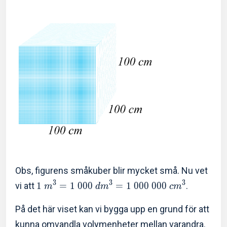
Obs, figurens småkuber blir mycket små. Nu vet
3
3
3
vi att
1
=
1
0
0
0
=
1
0
0
0
0
0
0
.
m
d
m
c
m
På det här viset kan vi bygga upp en grund för att
kunna omvandla volymenheter mellan varandra.