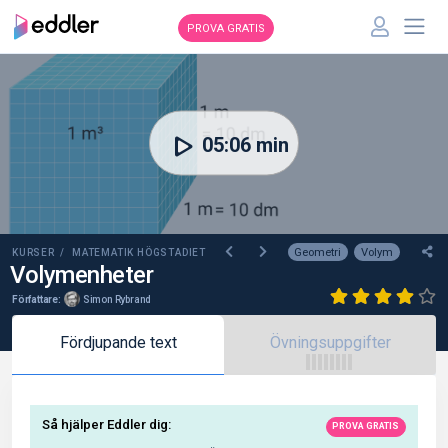
PROVA GRATIS
00:00
05:06 min
Geometri
Volym
KURSER /
MATEMATIK HÖGSTADIET
Volymenheter
Författare:
Simon Rybrand
Fördjupande text
Övningsuppgifter