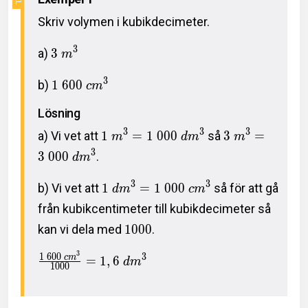
Skriv volymen i kubikdecimeter.
3
a)
3
m
3
b)
1
6
0
0
c
m
Lösning
3
3
3
a) Vi vet att
1
=
1
0
0
0
så
3
=
m
d
m
m
3
3
0
0
0
.
d
m
3
3
b) Vi vet att
1
=
1
0
0
0
så för att gå
d
m
c
m
från kubikcentimeter till kubikdecimeter så
kan vi dela med
1
0
0
0
.
3
1
6
0
0
3
c
m
=
1
,
6
d
m
1
0
0
0