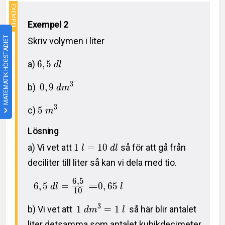
Exempel 2
MATEMATIK HÖGSTADIET
Skriv volymen i liter
a)
6
,
5
d
l
3
b)
0
,
9
d
m
3
c)
5
m
Lösning
a) Vi vet att
1
=
1
0
så för att gå från
l
d
l
deciliter till liter så kan vi dela med tio.
6
,
5
=
6
,
5
=
0
,
6
5
d
l
l
1
0
3
b) Vi vet att
1
=
1
så här blir antalet
d
m
l
liter detsamma som antalet kubikdecimeter.