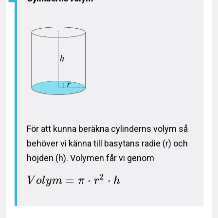
För att kunna beräkna cylinderns volym så
behöver vi känna till basytans radie (r) och
höjden (h). Volymen får vi genom
2
=
⋅
⋅
V
o
l
y
m
π
r
h