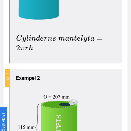
=
C
y
l
i
n
d
e
r
n
s
m
a
n
t
e
l
y
t
a
2
π
r
h
Exempel 2