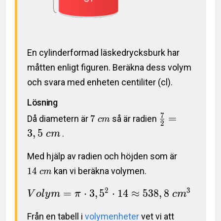
En cylinderformad läskedrycksburk har
måtten enligt figuren. Beräkna dess volym
och svara med enheten centiliter (cl).
Lösning
7
=
Då diametern är
7
så är radien
c
m
2
3
,
5
.
c
m
Med hjälp av radien och höjden som är
1
4
kan vi beräkna volymen.
c
m
2
3
=
⋅
3
,
5
⋅
1
4
≈
5
3
8
,
8
V
o
l
y
m
π
c
m
Från en tabell i
volymenheter
vet vi att