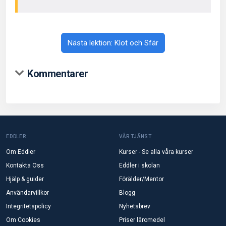
Nästa lektion: Klot och Sfär
Kommentarer
EDDLER
VÅR TJÄNST
Om Eddler
Kurser - Se alla våra kurser
Kontakta Oss
Eddler i skolan
Hjälp & guider
Förälder/Mentor
Användarvillkor
Blogg
Integritetspolicy
Nyhetsbrev
Om Cookies
Priser läromedel