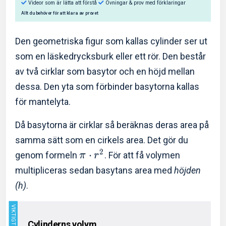
Den geometriska figur som kallas cylinder ser ut
som en läskedrycksburk eller ett rör. Den består
av två cirklar som basytor och en höjd mellan
Så hjälper Eddler dig:
dessa. Den yta som förbinder basytorna kallas
Videor som är lätta att förstå
Övningar & prov med f
för mantelyta.
Allt du behöver för att klara av provet
Då basytorna är cirklar så beräknas deras area på
samma sätt som en cirkels area. Det gör du
2
⋅
genom formeln
. För att få volymen
π
r
multipliceras sedan basytans area med
höjden
(h)
.
Cylinderns volym