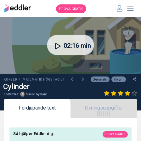
PROVA GRATIS
00:00
02:16 min
Geometri
Volym
KURSER /
MATEMATIK HÖGSTADIET
Cylinder
Författare:
Simon Rybrand
Fördjupande text
Övningsuppgifter