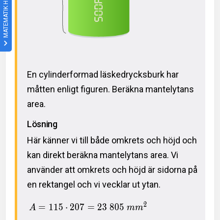
MATEMATIK HÖGSTADIET
En cylinderformad läskedrycksburk har
måtten enligt figuren. Beräkna mantelytans
area.
Lösning
Här känner vi till både omkrets och höjd och
kan direkt beräkna mantelytans area. Vi
använder att omkrets och höjd är sidorna på
en rektangel och vi vecklar ut ytan.
2
=
1
1
5
⋅
2
0
7
=
2
3
8
0
5
A
m
m