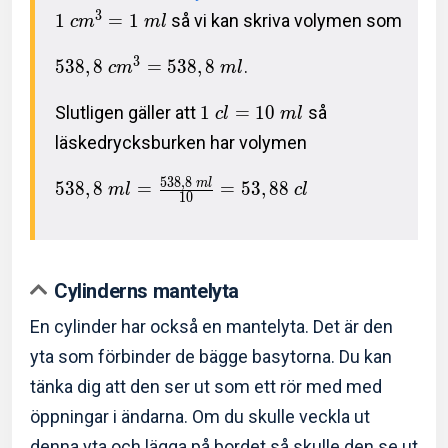
3
1
=
1
så vi kan skriva volymen som
c
m
m
l
3
5
3
8
,
8
=
5
3
8
,
8
.
c
m
m
l
Slutligen gäller att
1
=
1
0
så
c
l
m
l
läskedrycksburken har volymen
5
3
8
,
8
m
l
5
3
8
,
8
=
=
5
3
,
8
8
m
l
c
l
1
0
Cylinderns mantelyta
En cylinder har också en mantelyta. Det är den
yta som förbinder de bägge basytorna. Du kan
tänka dig att den ser ut som ett rör med med
öppningar i ändarna. Om du skulle veckla ut
denna yta och lägga på bordet så skulle den se ut