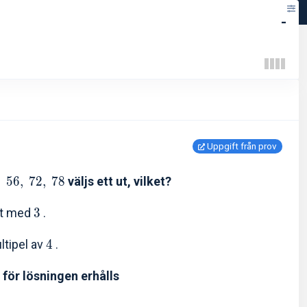
-
Uppgift från prov
,
5
6
,
7
2
,
7
8
väljs ett ut, vilket?
art med
3
.
ltipel av
4
.
 för lösningen erhålls