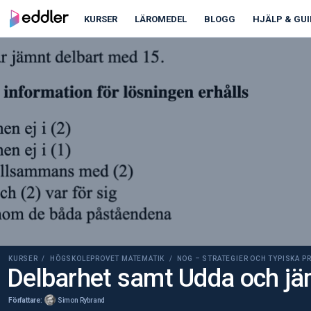
00:00
00:00
KURSER
LÄROMEDEL
BLOGG
HJÄLP & GUI
KURSER /
HÖGSKOLEPROVET MATEMATIK
/ NOG – STRATEGIER OCH TYPISKA 
Delbarhet samt Udda och jä
Författare:
Simon Rybrand