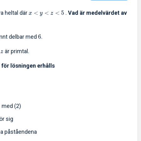
va heltal där
<
<
<
5
.
Vad är medelvärdet av
x
y
z
mnt delbar med
6
.
h
är primtal.
z
 för lösningen erhålls
s med (2)
för sig
da påståendena