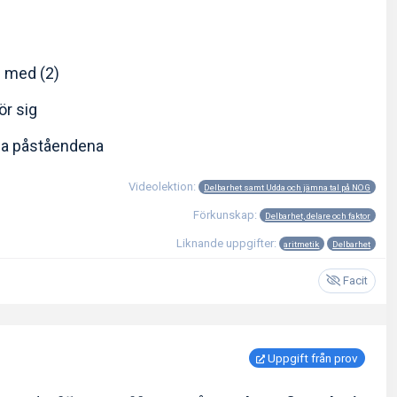
s med (2)
för sig
da påståendena
Videolektion:
Delbarhet samt Udda och jämna tal på NOG
Förkunskap:
Delbarhet, delare och faktor
Liknande uppgifter:
aritmetik
Delbarhet
Facit
Uppgift från prov