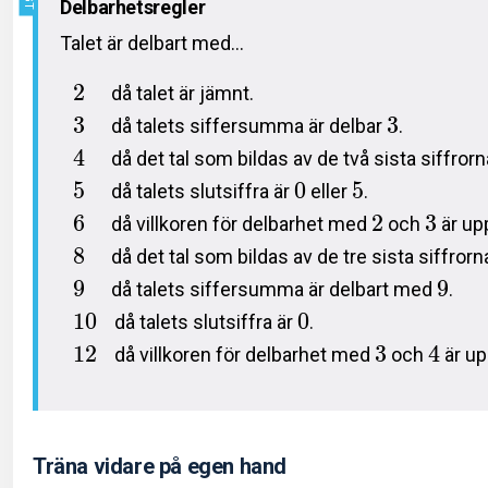
Delbarhetsregler
Talet är delbart med…
2
då talet är jämnt.
3
3
då talets siffersumma är delbar
.
4
då det tal som bildas av de två sista siffror
5
0
5
då talets slutsiffra är
eller
.
6
2
3
då villkoren för delbarhet med
och
är up
8
då det tal som bildas av de tre sista siffrorn
9
9
då talets siffersumma är delbart med
.
1
0
0
då talets slutsiffra är
.
1
2
3
4
då villkoren för delbarhet med
och
är up
Träna vidare på egen hand