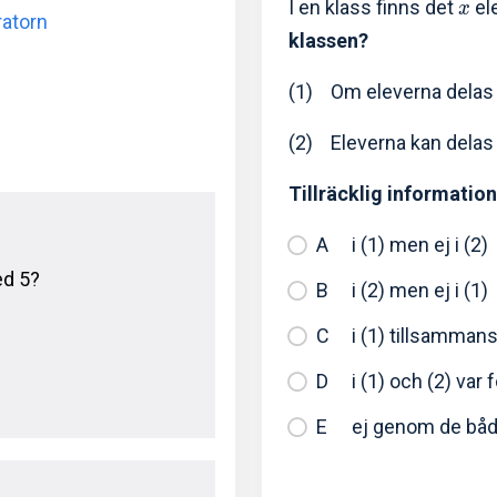
I en klass finns det
ele
x
ratorn
klassen?
(1) Om eleverna delas 
(2) Eleverna kan delas
Tillräcklig information
i (1) men ej i (2)
ed 5?
i (2) men ej i (1)
i (1) tillsamman
i (1) och (2) var 
ej genom de bå