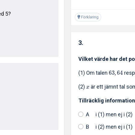
ed 5?
Förklaring
3.
Vilket värde har det po
(1) Om talen
6
3
,
6
4
resp
(2)
är ett jämnt tal s
x
Tillräcklig information
i (1) men ej i (2)
i (2) men ej i (1)