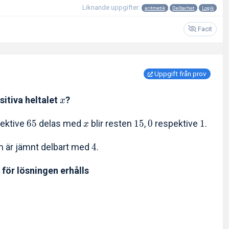
Liknande uppgifter:
aritmetik
Delbarhet
Logik
Facit
Uppgift från prov
sitiva heltalet
?
x
ektive
6
5
delas med
blir resten
1
5
,
0
respektive
1
.
x
om är jämnt delbart med
4
.
 för lösningen erhålls