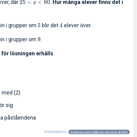
ver, där
2
5
<
<
6
0
.
Hur många elever finns det i
x
in i grupper om
5
blir det
4
elever över.
 in i grupper om
9
.
 för lösningen erhålls
s med (2)
för sig
da påståendena
Videolektion:
Delbarhet samt Udda och jämna tal på NOG