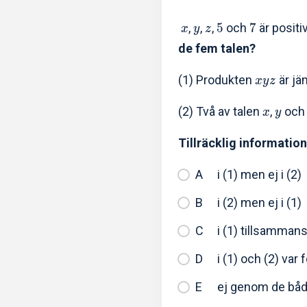
,
,
,
5
och
7
är positi
x
y
z
de fem talen?
(1) Produkten
är jä
x
y
z
(2) Två av talen
,
oc
x
y
Tillräcklig information
i (1) men ej i (2)
i (2) men ej i (1)
i (1) tillsamman
i (1) och (2) var 
ej genom de bå