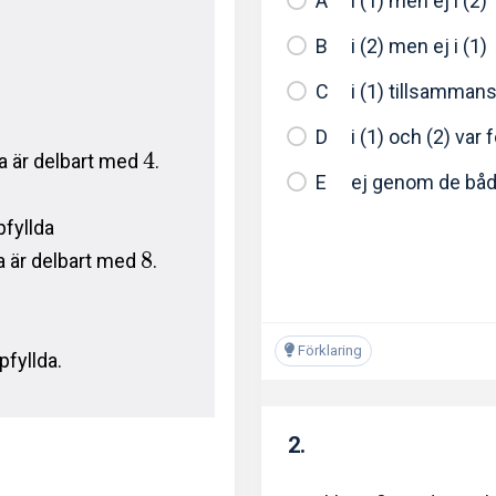
i (1) men ej i (2)
i (2) men ej i (1)
i (1) tillsamman
i (1) och (2) var 
4
na är delbart med
.
ej genom de bå
pfyllda
8
a är delbart med
.
Förklaring
pfyllda.
2.