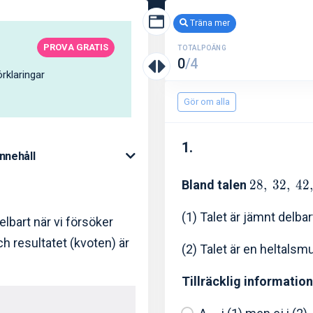
Träna mer
PROVA GRATIS
TOTALPOÄNG
0
/4
rklaringar
Gör om alla
1.
Innehåll
Bland talen
2
8
,
3
2
,
4
2
(1) Talet är jämnt delb
elbart när vi försöker
h resultatet (kvoten) är
(2) Talet är en heltalsmu
Tillräcklig information