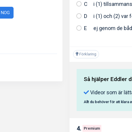
i (1) tillsamman
å NOG
i (1) och (2) var 
ej genom de bå
Förklaring
Så hjälper Eddler d
Videor som är lätt
Allt du behöver för att klara 
4.
Premium