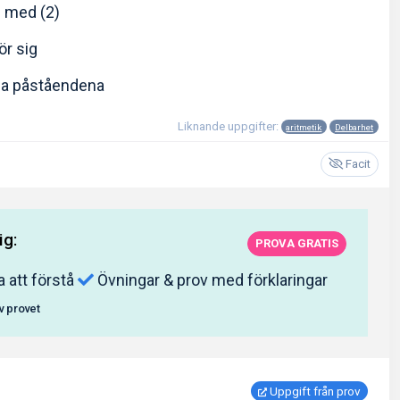
s med (2)
för sig
da påståendena
Liknande uppgifter:
aritmetik
Delbarhet
Facit
ig:
PROVA GRATIS
a att förstå
Övningar & prov med förklaringar
av provet
Uppgift från prov