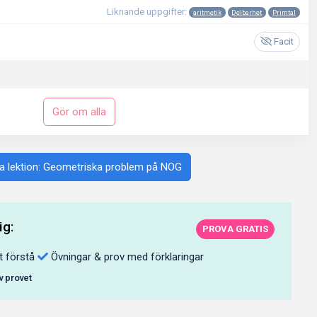
Liknande uppgifter:
aritmetik
Delbarhet
Primtal
Facit
Gör om alla
a lektion: Geometriska problem på NOG
ig:
PROVA GRATIS
t förstå
Övningar & prov med förklaringar
av provet