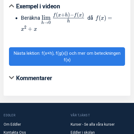
Exempel i videon
(
+
)
−
(
)
f
x
h
f
x
l
i
m
Beräkna
då
(
)
=
f
x
h
→
0
h
2
+
x
x
Nästa lektion: f(x+h), f(g(x)) och mer om beteckningen
f(x)
Kommentarer
EDDLER
VÅR TJÄNST
Om Eddler
Kurser - Se alla våra kurser
Kontakta Oss
Eddler i skolan