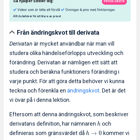
Från ändringskvot till derivata
Derivatan
är mycket användbar när man vill
studera olika händelseförlopps utveckling och
Så hjälper Eddler dig:
förändring. Derivatan är nämligen ett sätt att
studera och beräkna funktioners förändring i
Videor som är lätta att förstå
Övningar & prov med f
varje punkt. För att göra detta behöver vi kunna
Allt du behöver för att klara av provet
teckna och förenkla en
ändringskvot
. Det är det
vi övar på i denna lektion.
Eftersom att denna ändringskvot, som beskriver
derivatans definition, har nämnaren
och
h
definieras som gränsvärdet då
→
0
kommer vi
h