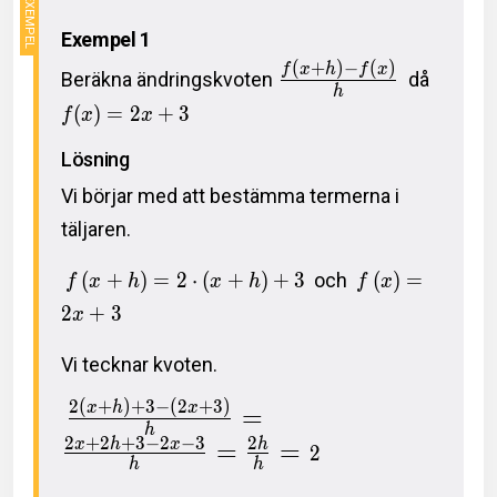
Exempel 1
(
+
)
−
(
)
f
x
h
f
x
Beräkna ändringskvoten
då
h
(
)
=
2
+
3
f
x
x
Lösning
Vi börjar med att bestämma termerna i
täljaren.
(
+
)
=
2
⋅
(
+
)
+
3
och
(
)
=
f
x
h
x
h
f
x
2
+
3
x
Vi tecknar kvoten.
2
(
+
)
+
3
−
(
2
+
3
)
x
h
x
=
h
2
+
2
+
3
−
2
−
3
2
=
=
x
h
x
h
2
h
h