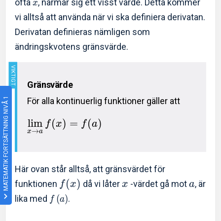
ofta
, närmar sig ett visst värde. Detta kommer
x
vi alltså att använda när vi ska definiera derivatan.
Derivatan definieras nämligen som
ändringskvotens gränsvärde.
Gränsvärde
För alla kontinuerlig funktioner gäller att
MATEMATIK FORTSÄTTNING NIVÅ 1
l
i
m
(
)
=
(
)
f
x
f
a
→
x
a
Här ovan står alltså, att gränsvärdet för
(
)
funktionen
då vi låter
-värdet gå mot
, är
f
x
x
a
lika med
(
)
.
f
a