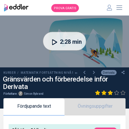
PROVA GRATIS
00:00
2:28 min
Derivata
KURSER /
MATEMATIK FORTSÄTTNING NIVÅ 1
BC
Gränsvärden och förberedelse inför
Derivata
Författare:
Simon Rybrand
Fördjupande text
Övningsuppgifter