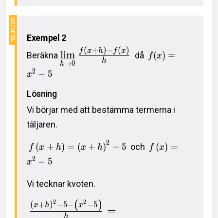
Exempel 2
(
+
)
−
(
)
f
x
h
f
x
l
i
m
Beräkna
då
(
)
=
f
x
h
→
0
h
2
−
5
x
Lösning
Vi börjar med att bestämma termerna i
täljaren.
2
(
+
)
=
(
+
)
−
5
och
(
)
=
f
x
h
x
h
f
x
2
−
5
x
Vi tecknar kvoten.
(
)
2
2
(
+
)
−
5
−
−
5
x
h
x
=
h