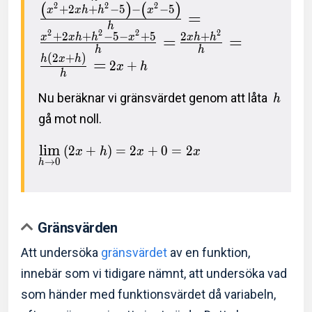
(
)
(
)
2
2
2
+
2
+
−
5
−
−
5
x
x
h
h
x
=
h
2
2
2
2
+
2
+
−
5
−
+
5
2
+
=
=
x
x
h
h
x
x
h
h
h
h
(
2
+
)
h
x
h
=
2
+
x
h
h
Nu beräknar vi gränsvärdet genom att låta
h
gå mot noll.
l
i
m
(
2
+
)
=
2
+
0
=
2
x
h
x
x
→
0
h
Gränsvärden
Att undersöka
gränsvärdet
av en funktion,
innebär som vi tidigare nämnt, att undersöka vad
som händer med funktionsvärdet då variabeln,