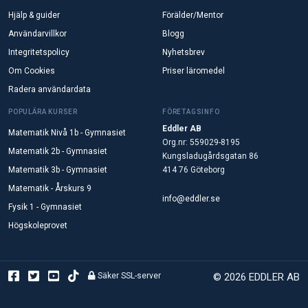
Hjälp & guider
Förälder/Mentor
Användarvillkor
Blogg
Integritetspolicy
Nyhetsbrev
Om Cookies
Priser läromedel
Radera användardata
POPULÄRA KURSER
FÖRETAGSINFO
Eddler AB
Matematik Nivå 1b - Gymnasiet
Org.nr: 559029-8195
Matematik 2b - Gymnasiet
Kungsladugårdsgatan 86
Matematik 3b - Gymnasiet
414 76 Göteborg
Matematik - Årskurs 9
info@eddler.se
Fysik 1 - Gymnasiet
Högskoleprovet
Säker SSL-server
© 2026 EDDLER AB