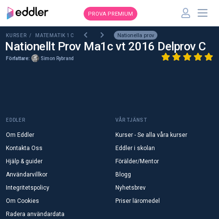
PROVA PREMIUM
Nationella prov
KURSER /
MATEMATIK 1C
Nationellt Prov Ma1c vt 2016 Delprov C
Författare:
Simon Rybrand
EDDLER
VÅR TJÄNST
Om Eddler
Kurser - Se alla våra kurser
Kontakta Oss
Eddler i skolan
Hjälp & guider
Förälder/Mentor
Användarvillkor
Blogg
Integritetspolicy
Nyhetsbrev
Om Cookies
Priser läromedel
Radera användardata