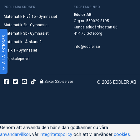
POPULÄRA KURSER
FÖRETAGSINFO
Eddler AB
Matematik Nivå 1b - Gymnasiet
Org.nr: 559029-8195
Matematik 2b - Gymnasiet
Kungsladugårdsgatan 86
Matematik 3b - Gymnasiet
414 76 Göteborg
ALLA LEKTIONER
Matematik - Årskurs 9
info@eddler.se
Fysik 1 - Gymnasiet
Högskoleprovet
Säker SSL-server
© 2026 EDDLER AB
Genom att använda den här sidan godkänner du våra
användarvillkor
, vår
integritetspolicy
och att vi använder
cookies
.