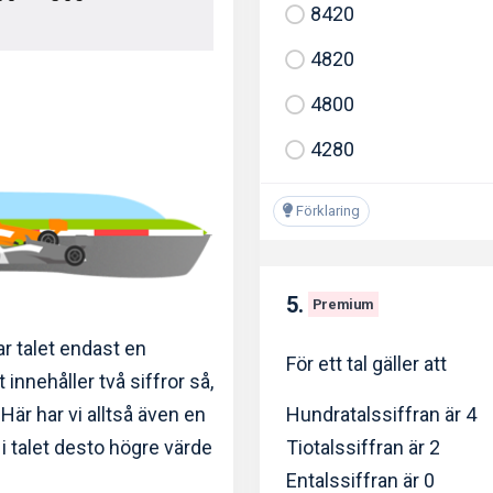
8420
4820
4800
4280
Förklaring
5.
Premium
har talet endast en
För ett tal gäller att
t innehåller två siffror så,
Hundratalssiffran är 4
. Här har vi alltså även en
Tiotalssiffran är 2
r i talet desto högre värde
Entalssiffran är 0