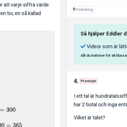
r att varje siffra värde
Förklaring
 tio, en så kallad
Så hjälper Eddler d
Videor som är lätt
Allt du behöver för att klara 
4.
Premium
I ett tal är hundratalssi
har 2 tiotal och inga enta
=
3
0
0
Vilket är talet?
0
0
=
3
6
5