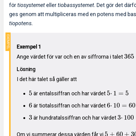
för
tiosystemet
eller
tiobassystemet
. Det gör det därfö
ges genom att multipliceras med en potens med basen
tiopotens.
Exempel 1
3
6
5
Ange värdet för var och en av siffrorna i talet
Lösning
I det här talet så gäller att
5
5
⋅
1
=
5
är entalssiffran och har värdet
6
6
⋅
1
0
=
6
0
är tiotalssiffran och har värdet
3
3
⋅
1
0
0
är hundratalssiffran och har värdet
5
+
6
0
+
3
Om vi summerar dessa värden får vi