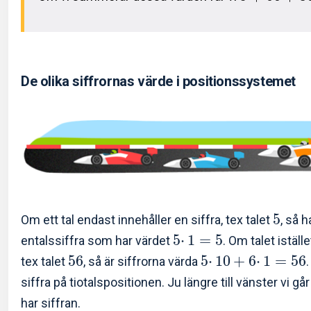
De olika siffrornas värde i positionssystemet
5
Om ett tal endast innehåller en siffra, tex talet
, så 
5
⋅
1
=
5
entalssiffra som har värdet
. Om talet iställe
5
6
5
⋅
1
0
+
6
⋅
1
=
5
6
tex talet
, så är siffrorna värda
siffra på tiotalspositionen. Ju längre till vänster vi gå
har siffran.