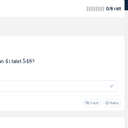
0/8 rätt
4
5
4
8
ran
i talet
?
π²
Facit
Rätta