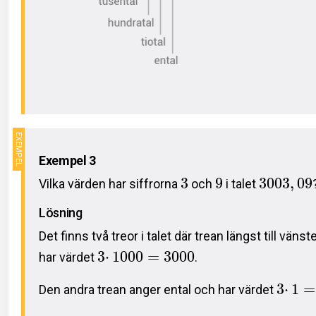
Exempel 3
3
9
3
0
0
3
,
0
9
Vilka värden har siffrorna
och
i talet
Lösning
Det finns två treor i talet där trean längst till väns
3
⋅
1
0
0
0
=
3
0
0
0
har värdet
.
3
⋅
1
=
Den andra trean anger ental och har värdet