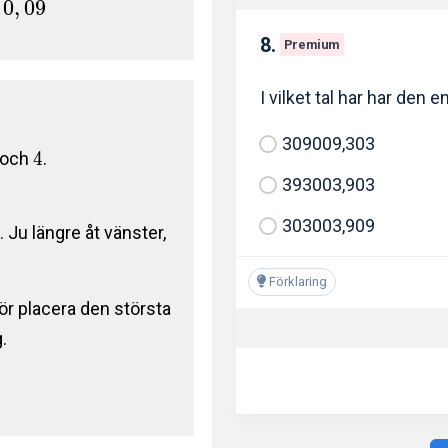
0
,
0
9
8.
Premium
I vilket tal har har den
309009,303
och
4
.
393003,903
303003,909
. Ju längre åt vänster,
Förklaring
för placera den största
g.