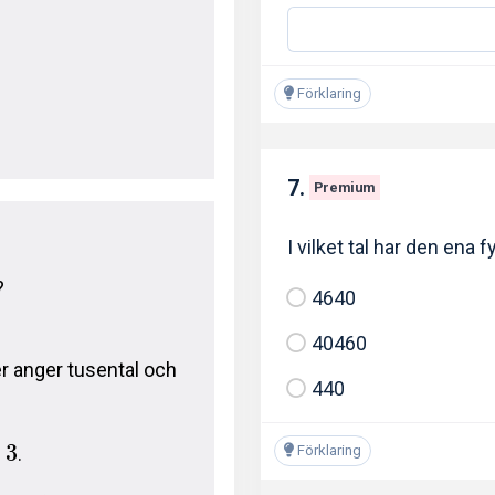
Förklaring
7.
Premium
I vilket tal har den ena
?
4640
40460
ter anger tusental och
440
3
Förklaring
.