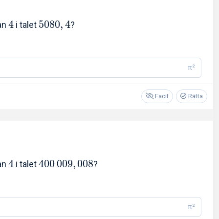
4
5
0
8
0
,
4
ran
i talet
?
π²
Facit
Rätta
4
4
0
0
0
0
9
,
0
0
8
ran
i talet
?
π²