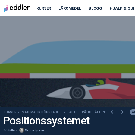
00:00
00:00
KURSER
LÄROMEDEL
BLOGG
HJÄLP & GUI
Ar
KURSER /
MATEMATIK HÖGSTADIET
/ TAL OCH RÄKNESÄTTEN
Positionssystemet
Författare:
Simon Rybrand