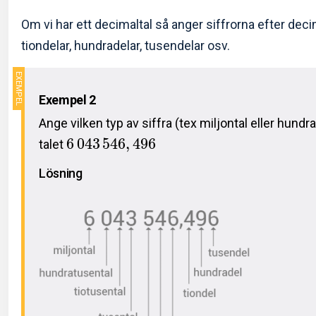
Om vi har ett decimaltal så anger siffrorna efter dec
tiondelar, hundradelar, tusendelar osv.
Exempel 2
Ange vilken typ av siffra (tex miljontal eller hundra
6
0
4
3
5
4
6
,
4
9
6
talet
Lösning