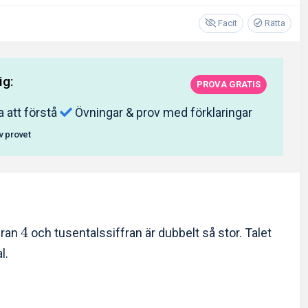
Facit
Rätta
ig:
PROVA GRATIS
a att förstå
Övningar & prov med förklaringar
av provet
4
ffran
och tusentalssiffran är dubbelt så stor. Talet
l.