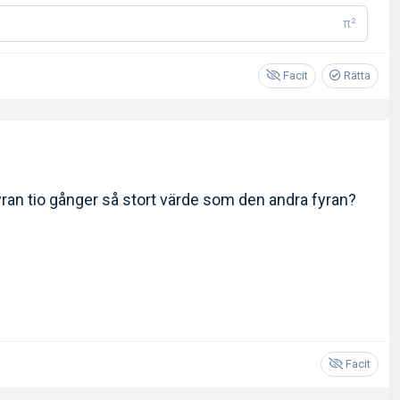
π²
Facit
Rätta
 fyran tio gånger så stort värde som den andra fyran?
Facit