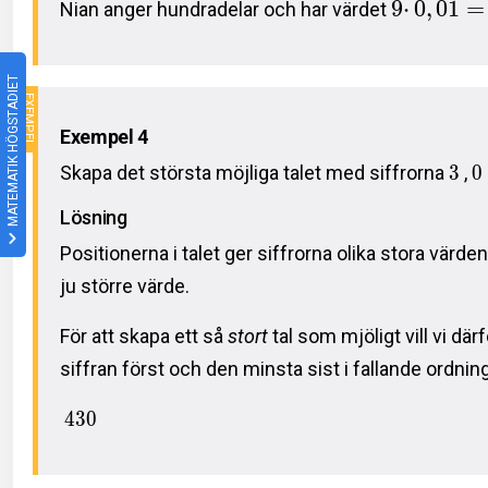
9
⋅
0
,
0
1
=
Nian anger hundradelar och har värdet
MATEMATIK HÖGSTADIET
Exempel 4
Skapa det största möjliga talet med siffrorna
3
,
0
Lösning
Positionerna i talet ger siffrorna olika stora värden
ju större värde.
För att skapa ett så
stort
tal som mjöligt vill vi där
siffran först och den minsta sist i fallande ordnin
4
3
0