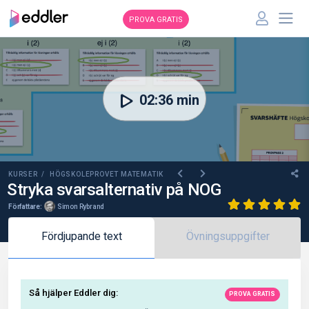
PROVA GRATIS
00:00
02:36 min
KURSER /
HÖGSKOLEPROVET MATEMATIK
Stryka svarsalternativ på NOG
Författare:
Simon Rybrand
Fördjupande text
Övningsuppgifter