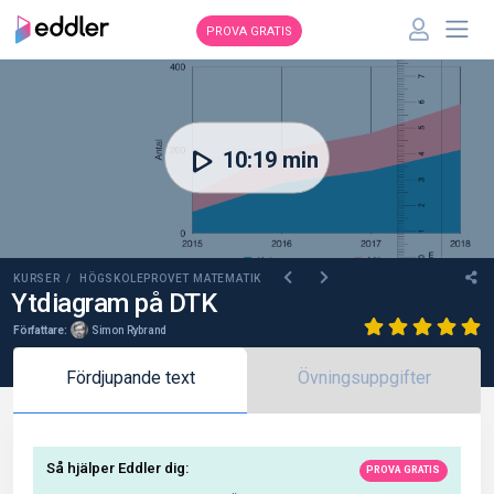
PROVA GRATIS
00:00
10:19 min
KURSER /
HÖGSKOLEPROVET MATEMATIK
Ytdiagram på DTK
Författare:
Simon Rybrand
Fördjupande text
Övningsuppgifter