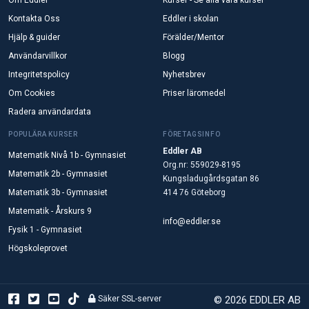
Om Eddler
Kurser - Se alla våra kurser
Kontakta Oss
Eddler i skolan
Hjälp & guider
Förälder/Mentor
Användarvillkor
Blogg
Integritetspolicy
Nyhetsbrev
Om Cookies
Priser läromedel
Radera användardata
POPULÄRA KURSER
FÖRETAGSINFO
Eddler AB
Matematik Nivå 1b - Gymnasiet
Org.nr: 559029-8195
Matematik 2b - Gymnasiet
Kungsladugårdsgatan 86
Matematik 3b - Gymnasiet
414 76 Göteborg
Matematik - Årskurs 9
info@eddler.se
Fysik 1 - Gymnasiet
Högskoleprovet
Säker SSL-server
© 2026 EDDLER AB