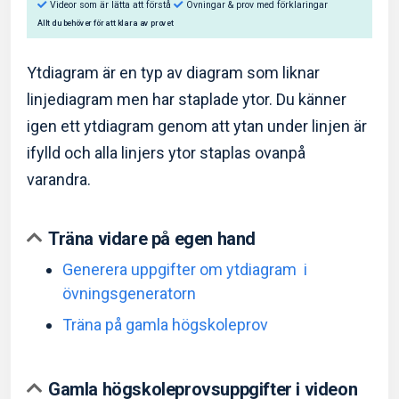
Ytdiagram är en typ av diagram som liknar
linjediagram men har staplade ytor. Du känner
igen ett ytdiagram genom att ytan under linjen är
Så hjälper Eddler dig:
ifylld och alla linjers ytor staplas ovanpå
Videor som är lätta att förstå
Övningar & prov med f
varandra.
Allt du behöver för att klara av provet
Träna vidare på egen hand
Generera uppgifter om ytdiagram i
övningsgeneratorn
Träna på gamla högskoleprov
Gamla högskoleprovsuppgifter i videon