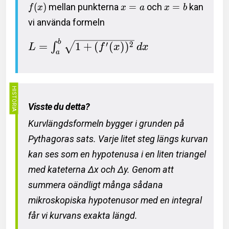
(
)
mellan punkterna
=
och
=
kan
f
x
x
a
x
b
vi använda formeln
b
′
2
=
1
+
(
(
)
)
∫
L
f
x
d
x
a
Visste du detta?
Kurvlängdsformeln bygger i grunden på
Pythagoras sats. Varje litet steg längs kurvan
kan ses som en hypotenusa i en liten triangel
med kateterna Δx och Δy. Genom att
summera oändligt många sådana
mikroskopiska hypotenusor med en integral
får vi kurvans exakta längd.