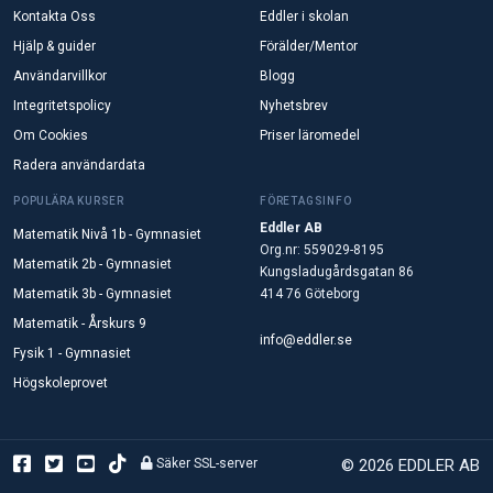
Kontakta Oss
Eddler i skolan
Hjälp & guider
Förälder/Mentor
Användarvillkor
Blogg
Integritetspolicy
Nyhetsbrev
Om Cookies
Priser läromedel
Radera användardata
POPULÄRA KURSER
FÖRETAGSINFO
Eddler AB
Matematik Nivå 1b - Gymnasiet
Org.nr: 559029-8195
Matematik 2b - Gymnasiet
Kungsladugårdsgatan 86
Matematik 3b - Gymnasiet
414 76 Göteborg
Matematik - Årskurs 9
info@eddler.se
Fysik 1 - Gymnasiet
Högskoleprovet
Säker SSL-server
© 2026 EDDLER AB