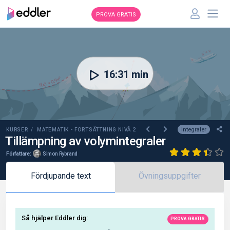
PROVA GRATIS
00:00
16:31 min
Integraler
KURSER /
MATEMATIK - FORTSÄTTNING NIVÅ 2
Tillämpning av volymintegraler
Författare:
Simon Rybrand
Fördjupande text
Övningsuppgifter