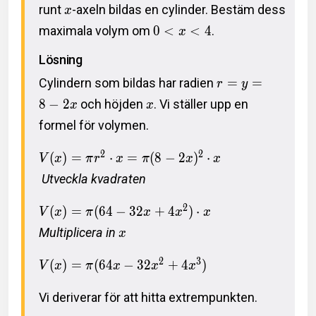
runt
-axeln bildas en cylinder. Bestäm dess
x
maximala volym om
0
<
<
4
.
x
Lösning
Cylindern som bildas har radien
=
=
r
y
8
−
2
och höjden
. Vi ställer upp en
x
x
formel för volymen.
2
2
(
)
=
⋅
=
(
8
−
2
)
⋅
V
x
π
r
x
π
x
x
Utveckla kvadraten
2
(
)
=
(
6
4
−
3
2
+
4
)
⋅
V
x
π
x
x
x
Multiplicera in
x
2
3
(
)
=
(
6
4
−
3
2
+
4
)
V
x
π
x
x
x
Vi deriverar för att hitta extrempunkten.