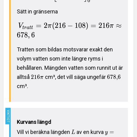
0
Sätt in gränserna
=
2
(
2
1
6
−
1
0
8
)
=
2
1
6
≈
V
π
π
t
r
a
t
t
6
7
8
,
6
Tratten som bildas motsvarar exakt den
volym vatten som inte längre ryms i
behållaren. Mängden vatten som runnit ut är
alltså
2
1
6
cm³, det vill säga ungefär
6
7
8
,
6
π
cm³.
Kurvans längd
Vill vi beräkna längden
av en kurva
=
L
y