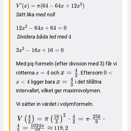
′
2
(
)
=
(
6
4
−
6
4
+
1
2
)
V
x
π
x
x
Sätt lika med noll
2
1
2
−
6
4
+
6
4
=
0
x
x
Dividera båda led med
4
2
3
−
1
6
+
1
6
=
0
x
x
Med pq-formeln (efter division med
3
) får vi
4
=
rötterna
=
4
och
x
. Eftersom
0
<
x
3
4
=
<
4
ligger bara
x
i det tillåtna
x
3
intervallet, vilket ger maximivolymen.
Vi sätter in värdet i volymformeln.
2
4
1
6
4
2
5
6
=
⋅
=
⋅
(
)
(
)
V
π
⋅
π
3
3
3
9
4
1
0
2
4
=
≈
π
1
1
9
,
2
3
2
7