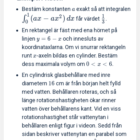
Bestäm konstanten
exakt så att integralen
a
1
1
2
(
−
)
∫
a
x
a
x
d
x
får värdet
.
3
0
En rektangel är fäst med ena hörnet på
linjen
=
6
−
och innesluts av
y
x
koordinataxlarna. Om vi snurrar rektangeln
runt
-axeln bildas en cylinder. Bestäm
x
dess maximala volym om
0
<
<
6
.
x
En cylindrisk glasbehållare med inre
diametern
1
6
cm är från början helt fylld
med vatten. Behållaren roteras, och så
länge rotationshastigheten ökar rinner
vatten över behållarens kant. Vid en viss
rotationshastighet står vattenytan i
behållaren enligt figur i videon. Sedd från
sidan beskriver vattenytan en parabel som