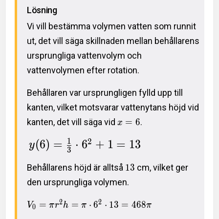
Lösning
Vi vill bestämma volymen vatten som runnit
ut, det vill säga skillnaden mellan behållarens
ursprungliga vattenvolym och
vattenvolymen efter rotation.
Behållaren var ursprungligen fylld upp till
kanten, vilket motsvarar vattenytans höjd vid
kanten, det vill säga vid
=
6
.
x
1
2
(
6
)
=
⋅
6
+
1
=
1
3
y
3
Behållarens höjd är alltså
1
3
cm, vilket ger
den ursprungliga volymen.
2
2
=
=
⋅
6
⋅
1
3
=
4
6
8
V
π
r
h
π
π
0