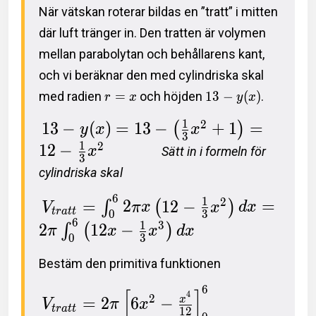
När vätskan roterar bildas en ”tratt” i mitten
där luft tränger in. Den tratten är volymen
mellan parabolytan och behållarens kant,
och vi beräknar den med cylindriska skal
med radien
=
och höjden
1
3
−
(
)
.
r
x
y
x
1
2
1
3
−
(
)
=
1
3
−
+
1
=
(
)
y
x
x
3
1
2
1
2
−
x
Sätt in i formeln för
3
cylindriska skal
6
1
2
=
2
1
2
−
=
∫
(
)
V
π
x
x
d
x
t
r
a
t
t
3
0
6
1
3
2
1
2
−
∫
(
)
π
x
x
d
x
3
0
Bestäm den primitiva funktionen
6
[
]
4
2
=
2
6
−
x
V
π
x
t
r
a
t
t
1
2