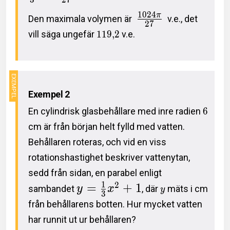
1
0
2
4
π
Den maximala volymen är
v.e., det
2
7
vill säga ungefär
1
1
9
,
2
v.e.
Exempel 2
En cylindrisk glasbehållare med inre radien
6
cm är från början helt fylld med vatten.
Behållaren roteras, och vid en viss
rotationshastighet beskriver vattenytan,
sedd från sidan, en parabel enligt
1
2
=
+
1
sambandet
y
x
, där
mäts i cm
y
3
från behållarens botten. Hur mycket vatten
har runnit ut ur behållaren?