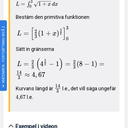
3
=
1
+
∫
L
x
d
x
0
Bestäm den primitiva funktionen
3
MATEMATIK - FORTSÄTTNING NIVÅ 2
[
]
3
2
=
(
1
+
)
L
x
2
3
0
Sätt in gränserna
(
)
3
2
2
=
4
−
1
=
(
8
−
1
)
=
L
2
3
3
1
4
≈
4
,
6
7
3
1
4
Kurvans längd är
l.e., det vill säga ungefär
3
4
,
6
7
l.e.
Exempel i videon