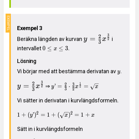
Exempel 3
3
2
=
Beräkna längden av kurvan
y
x
i
2
3
intervallet
0
≤
≤
3
.
x
Lösning
Vi börjar med att bestämma derivatan av
.
y
3
2
=
1
2
3
y
x
⇒
’
=
⋅
=
y
x
x
2
2
3
3
2
Vi sätter in derivatan i kurvlängdsformeln.
2
2
1
+
(
’
)
=
1
+
(
)
=
1
+
y
x
x
Sätt in i kurvlängdsformeln