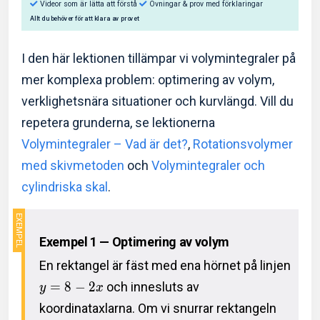
I den här lektionen tillämpar vi volymintegraler på
mer komplexa problem: optimering av volym,
verklighetsnära situationer och kurvlängd. Vill du
Så hjälper Eddler dig:
repetera grunderna, se lektionerna
Videor som är lätta att förstå
Övningar & prov med f
Volymintegraler – Vad är det?
,
Rotationsvolymer
med skivmetoden
och
Volymintegraler och
Allt du behöver för att klara av provet
cylindriska skal
.
Exempel 1 — Optimering av volym
En rektangel är fäst med ena hörnet på linjen
=
8
−
2
och innesluts av
y
x
koordinataxlarna. Om vi snurrar rektangeln