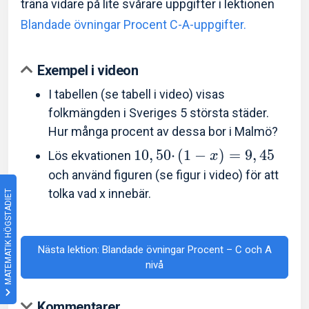
träna vidare på lite svårare uppgifter i lektionen
Blandade övningar Procent C-A-uppgifter.
Exempel i videon
I tabellen (se tabell i video) visas
folkmängden i Sveriges 5 största städer.
Hur många procent av dessa bor i Malmö?
1
0
,
5
0
⋅
(
1
−
)
=
9
,
4
5
Lös ekvationen
x
och använd figuren (se figur i video) för att
tolka vad x innebär.
MATEMATIK HÖGSTADIET
Nästa lektion: Blandade övningar Procent – C och A
nivå
Kommentarer