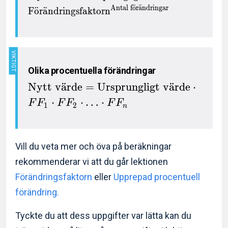
Antal f
o
¨
r
a
¨
ndringar
F
o
¨
r
a
¨
ndringsfaktorn
Olika procentuella förändringar
Nytt v
a
¨
rde
=
Ursprungligt v
a
¨
rde
⋅
⋅
⋅
…
⋅
F
F
F
F
F
F
1
2
n
Vill du veta mer och öva på beräkningar
rekommenderar vi att du går lektionen
Förändringsfaktorn
eller
Upprepad procentuell
förändring.
Tyckte du att dess uppgifter var lätta kan du