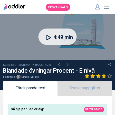
PROVA GRATIS
00:00
4:49 min
KURSER /
MATEMATIK HÖGSTADIET
Blandade övningar Procent - E nivå
Författare:
Simon Rybrand
Fördjupande text
Övningsuppgifter