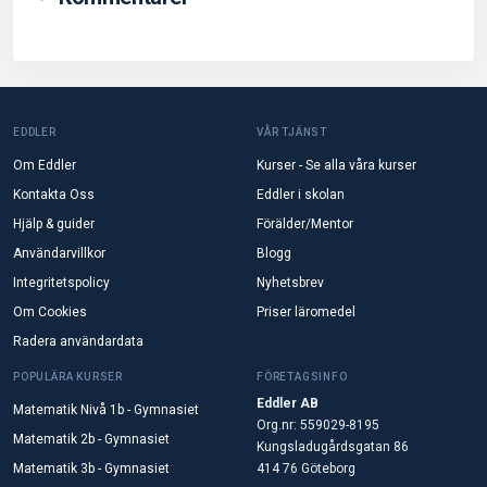
EDDLER
VÅR TJÄNST
Om Eddler
Kurser - Se alla våra kurser
Kontakta Oss
Eddler i skolan
Hjälp & guider
Förälder/Mentor
Användarvillkor
Blogg
Integritetspolicy
Nyhetsbrev
Om Cookies
Priser läromedel
Radera användardata
POPULÄRA KURSER
FÖRETAGSINFO
Eddler AB
Matematik Nivå 1b - Gymnasiet
Org.nr: 559029-8195
Matematik 2b - Gymnasiet
Kungsladugårdsgatan 86
Matematik 3b - Gymnasiet
414 76 Göteborg