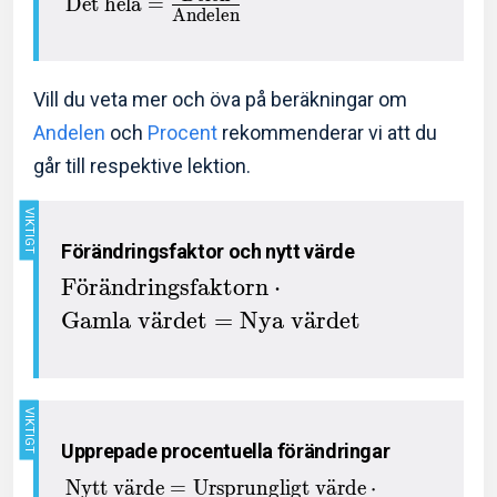
Det hela
=
Andelen
Vill du veta mer och öva på beräkningar om
Andelen
och
Procent
rekommenderar vi att du
går till respektive lektion.
Förändringsfaktor och nytt värde
F
o
¨
r
a
¨
ndringsfaktorn
⋅
Gamla v
a
¨
rdet
=
Nya v
a
¨
rdet
Upprepade procentuella förändringar
Nytt v
a
¨
rde
=
Ursprungligt v
a
¨
rde
⋅