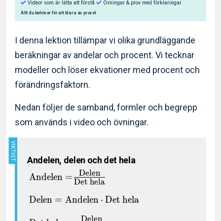
I denna lektion tillämpar vi olika grundläggande
beräkningar av andelar och procent. Vi tecknar
modeller och löser ekvationer med procent och
Så hjälper Eddler dig:
förändringsfaktorn.
Videor som är lätta att förstå
Övningar & prov med f
Nedan följer de samband, formler och begrepp
Allt du behöver för att klara av provet
som används i video och övningar.
Andelen, delen och det hela
Delen
Andelen
=
Det hela
Delen
=
Andelen
⋅
Det hela
Delen