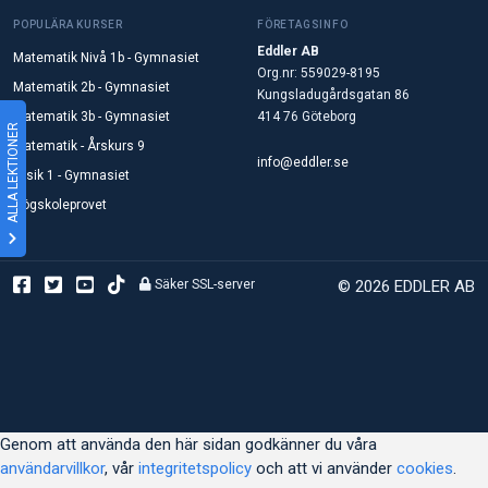
POPULÄRA KURSER
FÖRETAGSINFO
Eddler AB
Matematik Nivå 1b - Gymnasiet
Org.nr: 559029-8195
Matematik 2b - Gymnasiet
Kungsladugårdsgatan 86
Matematik 3b - Gymnasiet
414 76 Göteborg
ALLA LEKTIONER
Matematik - Årskurs 9
info@eddler.se
Fysik 1 - Gymnasiet
Högskoleprovet
Säker SSL-server
© 2026 EDDLER AB
Genom att använda den här sidan godkänner du våra
användarvillkor
, vår
integritetspolicy
och att vi använder
cookies
.