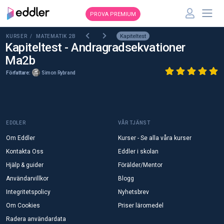
PROVA PREMIUM
Kapiteltest
KURSER /
MATEMATIK 2B
Kapiteltest - Andragradsekvationer
Ma2b
Författare:
Simon Rybrand
EDDLER
VÅR TJÄNST
Om Eddler
Kurser - Se alla våra kurser
Kontakta Oss
Eddler i skolan
Hjälp & guider
Förälder/Mentor
Användarvillkor
Blogg
Integritetspolicy
Nyhetsbrev
Om Cookies
Priser läromedel
Radera användardata