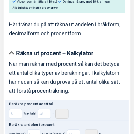
Här tränar du på att räkna ut andelen i bråkform,
decimalform och procentform.
Så hjälper Eddler dig:
Räkna ut procent – Kalkylator
Videor som är lätta att förstå
Övningar & prov med f
När man räknar med procent så kan det betyda
Allt du behöver för att klara av provet
ett antal olika typer av beräkningar. I kalkylatorn
här nedan så kan du prova på ett antal olika sätt
att förstå procenträkning.
Beräkna procent av ett tal
% av talet
=
Beräkna andelen i procent