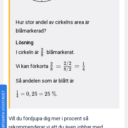
Hur stor andel av cirkelns area är
blåmarkerad?
Lösning
2
I cirkeln är
blåmarkerat.
8
2
/
2
2
1
=
=
Vi kan förkorta
8
8
/
2
4
Så andelen som är blått är
1
MATEMATIK HÖGSTADIET
=
0
,
2
5
=
2
5
%
.
4
Vill du fördjupa dig mer i procent så
rekommenderar vi att du även jobbar med