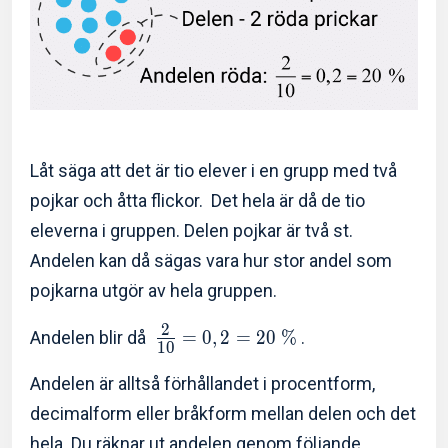
Låt säga att det är tio elever i en grupp med två
pojkar och åtta flickor. Det hela är då de tio
eleverna i gruppen. Delen pojkar är två st.
Andelen kan då sägas vara hur stor andel som
pojkarna utgör av hela gruppen.
2
Andelen blir då
=
0
,
2
=
2
0
%
.
1
0
Andelen är alltså förhållandet i procentform,
decimalform eller bråkform mellan delen och det
hela. Du räknar ut andelen genom följande