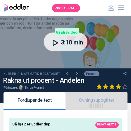
PROVA GRATIS
00:00
Gratisvideo
3:10 min
Procent
KURSER /
MATEMATIK HÖGSTADIET
Räkna ut procent - Andelen
Författare:
Simon Rybrand
Fördjupande text
Övningsuppgifter