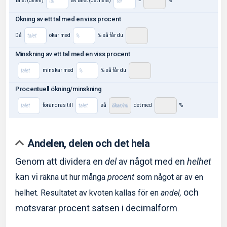
Talet (delen)
av talet (det hela)
=
%
Ökning av ett tal med en viss procent
Då
ökar med
% så får du
Minskning av ett tal med en viss procent
minskar med
% så får du
Procentuell ökning/minskning
förändras till
så
det med
%
Andelen, delen och det hela
Genom att dividera en
del
av något med en
helhet
kan vi
räkna ut hur många
procent
som något är av en
och
helhet. Resultatet av kvoten kallas
för en
andel,
motsvarar procent satsen i decimalform
.