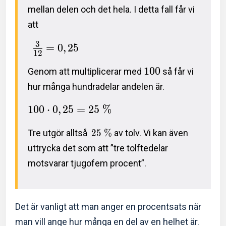
mellan delen och det hela. I detta fall får vi
att
3
=
0
,
2
5
1
2
1
0
0
Genom att multiplicerar med
så får vi
hur många hundradelar andelen är.
1
0
0
⋅
0
,
2
5
=
2
5
%
Tre utgör alltså
2
5
%
av tolv. Vi kan även
uttrycka det som att ”tre tolftedelar
motsvarar tjugofem procent”.
Det är vanligt att man anger en procentsats när
man vill ange hur många en del av en helhet är.