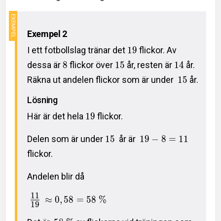
Exempel 2
I ett fotbollslag tränar det
1
9
flickor. Av
dessa är
8
flickor över
1
5
år, resten är
1
4
år.
Räkna ut andelen flickor som är under
1
5
år.
Lösning
Här är det hela
1
9
flickor.
Delen som är under
1
5
år är
1
9
−
8
=
1
1
flickor.
Andelen blir då
1
1
≈
0
,
5
8
=
5
8
%
1
9