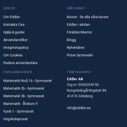
EDDLER
VÅR TJÄNST
Om Eddler
Kurser - Se alla våra kurser
Kontakta Oss
Eddler i skolan
Hjälp & guider
Förälder/Mentor
Användarvillkor
Blogg
Integritetspolicy
Nyhetsbrev
Om Cookies
Priser läromedel
Radera användardata
POPULÄRA KURSER
FÖRETAGSINFO
Eddler AB
Matematik Nivå 1b - Gymnasiet
Org.nr: 559029-8195
Matematik 2b - Gymnasiet
Kungsladugårdsgatan 86
Matematik 3b - Gymnasiet
414 76 Göteborg
Matematik - Årskurs 9
info@eddler.se
Fysik 1 - Gymnasiet
Högskoleprovet