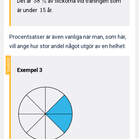
Det är
5
8
%
av flickorna vid träningen som
är under
1
5
år.
Procentsatser är även vanliga när man, som här,
vill ange hur stor andel något utgör av en helhet.
Exempel 3