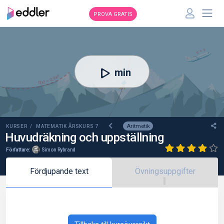
PROVA GRATIS
00:00
min
Aritmetik
KURSER /
MATEMATIK ÅRSKURS 7
Huvudräkning och uppställning
Författare:
Simon Rybrand
Fördjupande text
Övningsuppgifter