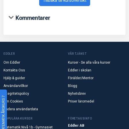
Tillbaka till kursöversikt
Kommentarer
EDDLER
VÅR TJÄNST
Om Eddler
Kurser - Se alla våra kurser
Kontakta Oss
Eddler i skolan
Hjälp & guider
Förälder/Mentor
Användarvillkor
Blogg
Integritetspolicy
Nyhetsbrev
MATEMATIK ÅRSKURS 7
Om Cookies
Priser läromedel
Radera användardata
POPULÄRA KURSER
FÖRETAGSINFO
Eddler AB
Matematik Nivå 1b - Gymnasiet