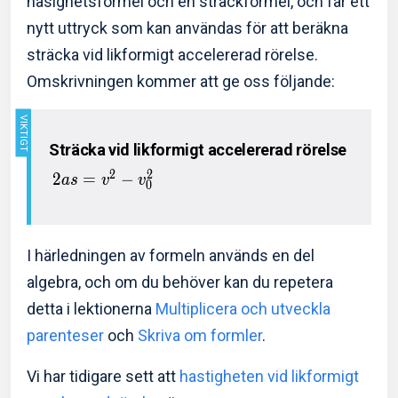
hasighetsformel och en sträckformel, och får ett
nytt uttryck som kan användas för att beräkna
sträcka vid likformigt accelererad rörelse.
Omskrivningen kommer att ge oss följande:
Sträcka vid likformigt accelererad rörelse
2
2
2
=
−
a
s
v
v
0
I härledningen av formeln används en del
algebra, och om du behöver kan du repetera
detta i lektionerna
Multiplicera och utveckla
parenteser
och
Skriva om formler
.
Vi har tidigare sett att
hastigheten vid likformigt