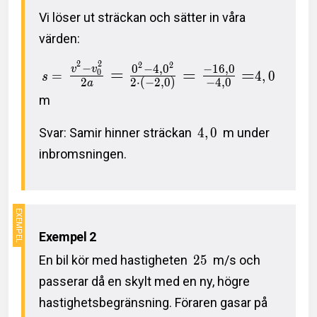
Vi löser ut sträckan och sätter in våra
värden:
2
2
2
2
−
0
−
4
,
0
−
1
6
,
0
v
v
=
=
=
0
=
4
,
0
s
2
2
⋅
(
−
2
,
0
)
−
4
,
0
a
m
Svar: Samir hinner sträckan
4
,
0
m under
inbromsningen.
Exempel 2
En bil kör med hastigheten
2
5
m/s och
passerar då en skylt med en ny, högre
hastighetsbegränsning. Föraren gasar på