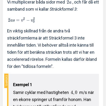
Vi multiplicerar båda sidor med
2
, och får då ett
a
samband som vi kallar
Sträckformel 3
:
2
2
2
=
−
a
s
v
v
0
En viktig skillnad från de andra två
sträckformlerna är att Sträckformel 3 inte
innehåller tiden. Vi behöver alltså inte känna till
tiden för att beräkna sträckan trots att vi har en
accelererad rörelse. Formeln kallas därför ibland
för den ”tidlösa formeln”.
Exempel 1
Samir cyklar med hastigheten
4
,
0
m/s när
en ekorre springer ut framför honom. Han