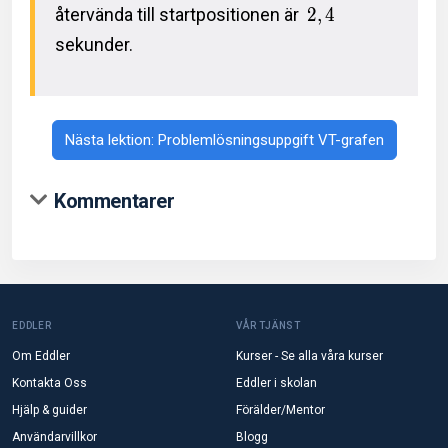
återvända till startpositionen är
2
,
4
sekunder.
Nästa lektion: Problemlösningsuppgift VT-grafen
Kommentarer
EDDLER
VÅR TJÄNST
Om Eddler
Kurser - Se alla våra kurser
Kontakta Oss
Eddler i skolan
Hjälp & guider
Förälder/Mentor
Användarvillkor
Blogg