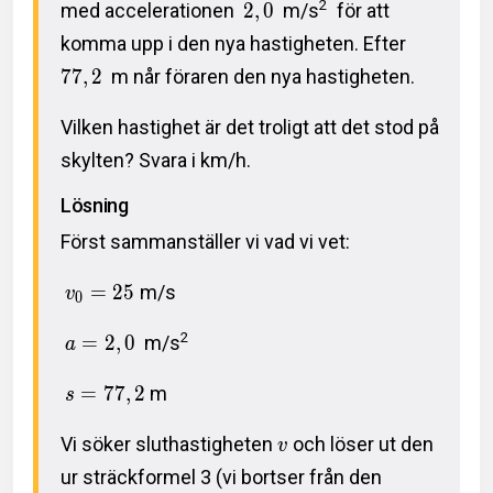
2
med accelerationen
2
,
0
m/s
för att
komma upp i den nya hastigheten. Efter
7
7
,
2
m når föraren den nya hastigheten.
Vilken hastighet är det troligt att det stod på
skylten? Svara i km/h.
Lösning
Först sammanställer vi vad vi vet:
=
2
5
m/s
v
0
2
=
2
,
0
m/s
a
=
7
7
,
2
m
s
Vi söker sluthastigheten
och löser ut den
v
ur sträckformel 3 (vi bortser från den