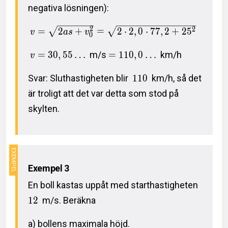
negativa lösningen):
2
2
=
2
+
=
2
⋅
2
,
0
⋅
7
7
,
2
+
2
5
v
a
s
v
0
=
3
0
,
5
5
…
m/s
=
1
1
0
,
0
…
km/h
v
Svar: Sluthastigheten blir
1
1
0
km/h, så det
är troligt att det var detta som stod på
skylten.
Exempel 3
En boll kastas uppåt med starthastigheten
1
2
m/s. Beräkna
a) bollens maximala höjd.