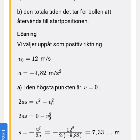
b) den totala tiden det tar för bollen att
återvända till startpositionen.
Lösning
Vi väljer uppåt som positiv riktning.
=
1
2
m/s
v
0
2
=
−
9
,
8
2
m/s
a
a) I den högsta punkten är
=
0
.
v
2
2
2
=
−
a
s
v
v
0
2
2
=
0
−
a
s
v
0
2
2
1
2
v
−
=
−
=
0
=
7
,
3
3
…
m
FYSIK 1
s
2
2
⋅
(
−
9
,
8
2
)
a