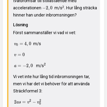
tvärbromsar till stillastående med
2
accelerationen
−
2
,
0
m/s
. Hur lång sträcka
hinner han under inbromsningen?
Lösning
Först sammanställer vi vad vi vet:
=
4
,
0
m/s
v
0
=
0
v
2
=
−
2
,
0
m/s
a
Vi vet inte hur lång tid inbromsningen tar,
men vi har det vi behöver för att använda
Sträckformel 3:
2
2
2
=
−
a
s
v
v
0