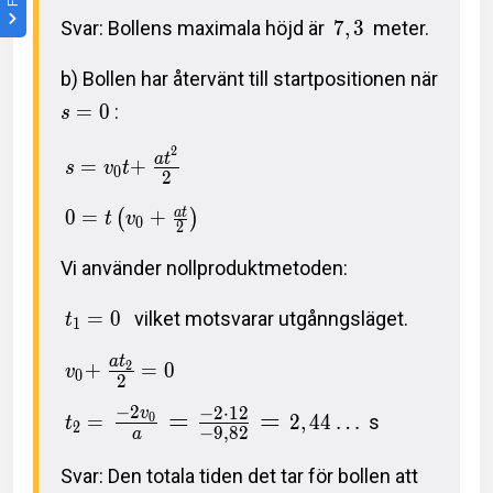
Svar: Bollens maximala höjd är
7
,
3
meter.
b) Bollen har återvänt till startpositionen när
=
0
:
s
2
a
t
=
+
s
v
t
0
2
a
t
0
=
+
(
)
t
v
0
2
Vi använder nollproduktmetoden:
=
0
vilket motsvarar utgånngsläget.
t
1
a
t
2
+
=
0
v
0
2
−
2
−
2
⋅
1
2
=
=
v
0
=
2
,
4
4
…
s
t
2
−
9
,
8
2
a
Svar: Den totala tiden det tar för bollen att