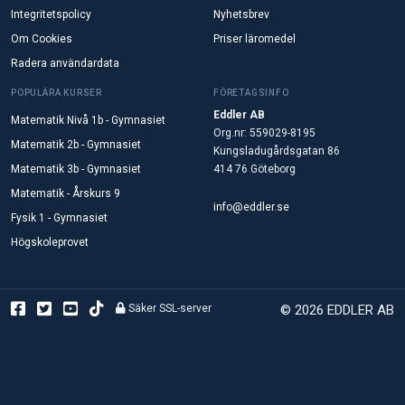
Integritetspolicy
Nyhetsbrev
Om Cookies
Priser läromedel
Radera användardata
POPULÄRA KURSER
FÖRETAGSINFO
Eddler AB
Matematik Nivå 1b - Gymnasiet
Org.nr: 559029-8195
Matematik 2b - Gymnasiet
Kungsladugårdsgatan 86
Matematik 3b - Gymnasiet
414 76 Göteborg
Matematik - Årskurs 9
info@eddler.se
Fysik 1 - Gymnasiet
Högskoleprovet
Säker SSL-server
© 2026 EDDLER AB