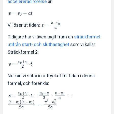
accelererad rörelse
är:
=
+
v
v
a
t
0
−
v
v
0
Vi löser ut tiden:
=
t
a
Tidigare har vi även tagit fram en
sträckformel
utifrån start- och sluthastighet
som vi kallar
Sträckformel 2:
+
v
v
0
=
⋅
s
t
2
Nu kan vi sätta in uttrycket för tiden i denna
formel, och förenkla:
+
+
−
⋅
=
v
v
v
v
v
v
0
0
0
=
⋅
=
s
t
2
2
a
2
2
−
(
+
)
(
−
)
v
v
v
v
v
v
=
0
0
0
2
2
a
a