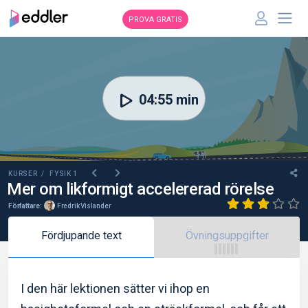
PROVA GRATIS
00:00
04:55 min
KURSER /
FYSIK 1
Mer om likformigt accelererad rörelse
Författare:
Fredrik Vislander
Fördjupande text
Övningsuppgifter
I den här lektionen sätter vi ihop en