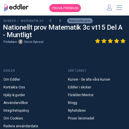
PROVA PREMIUM
Nationella prov
KURSER /
MATEMATIK 3C
Nationellt prov Matematik 3c vt15 Del A
- Muntligt
Författare:
Simon Rybrand
EDDLER
VÅR TJÄNST
Om Eddler
Kurser - Se alla våra kurser
Kontakta Oss
Eddler i skolan
Hjälp & guider
Förälder/Mentor
Användarvillkor
Blogg
Integritetspolicy
Nyhetsbrev
Om Cookies
Priser läromedel
Radera användardata