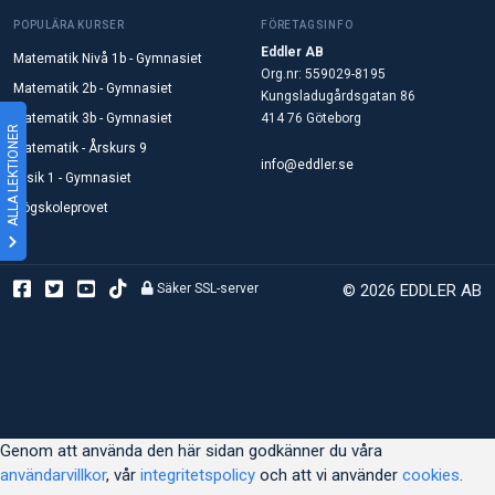
POPULÄRA KURSER
FÖRETAGSINFO
Eddler AB
Matematik Nivå 1b - Gymnasiet
Org.nr: 559029-8195
Matematik 2b - Gymnasiet
Kungsladugårdsgatan 86
Matematik 3b - Gymnasiet
414 76 Göteborg
ALLA LEKTIONER
Matematik - Årskurs 9
info@eddler.se
Fysik 1 - Gymnasiet
Högskoleprovet
Säker SSL-server
© 2026 EDDLER AB
Genom att använda den här sidan godkänner du våra
användarvillkor
, vår
integritetspolicy
och att vi använder
cookies
.