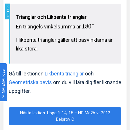
Trianglar och Likbenta trianglar
1
8
0
°
En triangels vinkelsumma är
I likbenta trianglar gäller att basvinklarna är
lika stora.
MATEMATIK 2B
Gå till lektionen
Likbenta trianglar
och
Geometriska bevis
om du vill lära dig fler liknande
uppgifter.
Nästa lektion: Uppgift 14, 15 – NP Ma2b vt 2012
Delprov C