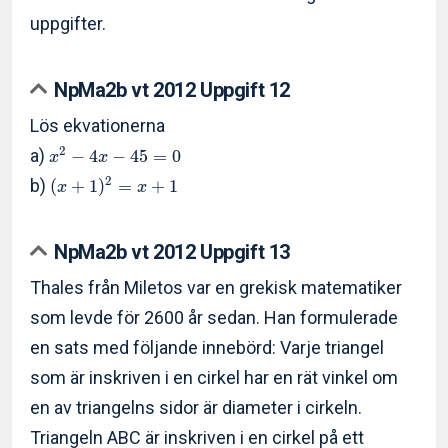
uppgifter.
NpMa2b vt 2012 Uppgift 12
Lös ekvationerna
2
a)
−
4
−
4
5
=
0
x
x
2
b)
(
+
1
)
=
+
1
x
x
NpMa2b vt 2012 Uppgift 13
Thales från Miletos var en grekisk matematiker
som levde för 2600 år sedan. Han formulerade
en sats med följande innebörd: Varje triangel
som är inskriven i en cirkel har en rät vinkel om
en av triangelns sidor är diameter i cirkeln.
Triangeln ABC är inskriven i en cirkel på ett