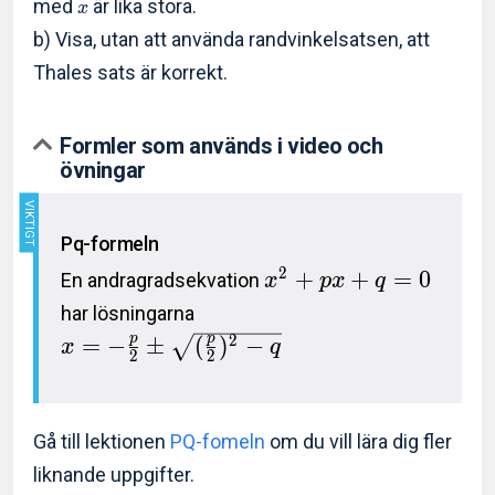
med
är lika stora.
x
b) Visa, utan att använda randvinkelsatsen, att
Thales sats är korrekt.
Formler som används i video och
övningar
Pq-formeln
2
+
+
=
0
En andragradsekvation
x
p
x
q
har lösningarna
p
p
2
=
−
±
(
)
−
x
q
2
2
Gå till lektionen
PQ-fomeln
om du vill lära dig fler
liknande uppgifter.