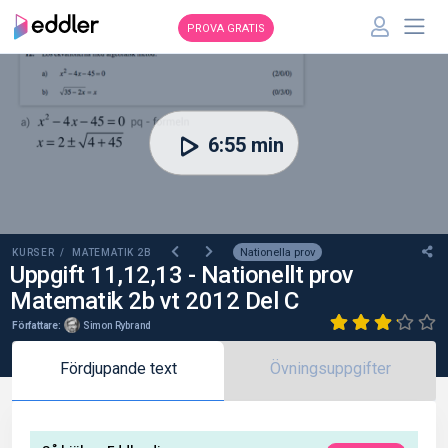
PROVA GRATIS
00:00
6:55 min
Nationella prov
KURSER /
MATEMATIK 2B
Uppgift 11,12,13 - Nationellt prov
Matematik 2b vt 2012 Del C
Författare:
Simon Rybrand
Fördjupande text
Övningsuppgifter