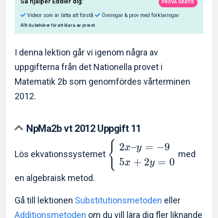
I denna lektion går vi igenom några av
uppgifterna från det Nationella provet i
Matematik 2b som genomfördes vårterminen
Så hjälper Eddler dig:
2012.
Videor som är lätta att förstå
Övningar & prov med f
NpMa2b vt 2012 Uppgift 11
Allt du behöver för att klara av provet
{
2
–
=
−
9
x
y
Lös ekvationssystemet
med
5
+
2
=
0
x
y
en algebraisk metod.
Gå till lektionen
Substitutionsmetoden
eller
Additionsmetoden
om du vill lära dig fler liknande