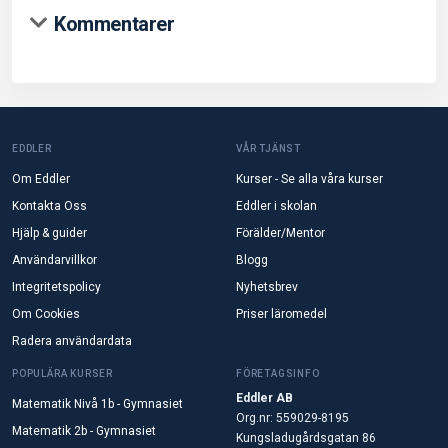
Kommentarer
EDDLER
VÅR TJÄNST
Om Eddler
Kurser - Se alla våra kurser
Kontakta Oss
Eddler i skolan
Hjälp & guider
Förälder/Mentor
Användarvillkor
Blogg
Integritetspolicy
Nyhetsbrev
Om Cookies
Priser läromedel
Radera användardata
POPULÄRA KURSER
FÖRETAGSINFO
Eddler AB
Matematik Nivå 1b - Gymnasiet
Org.nr: 559029-8195
Matematik 2b - Gymnasiet
Kungsladugårdsgatan 86