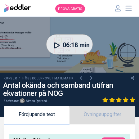
PROVA GRATIS
00:00
06:18 min
KURSER /
HÖGSKOLEPROVET MATEMATIK
Antal okända och samband utifrån
ekvationer på NOG
Författare:
Simon Rybrand
Fördjupande text
Övningsuppgifter