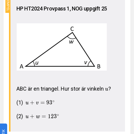
HP HT2024 Provpass 1, NOG uppgift 25
ABC är en triangel. Hur stor är vinkeln
?
u
∘
(1)
+
=
9
3
u
v
∘
(2)
+
=
1
2
3
u
w