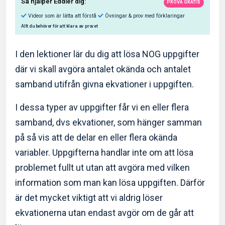
I den lektioner lär du dig att lösa NOG uppgifter
där vi skall avgöra antalet okända och antalet
samband utifrån givna ekvationer i uppgiften.
Så hjälper Eddler dig:
I dessa typer av uppgifter får vi en eller flera
Videor som är lätta att förstå
Övningar & prov med f
samband, dvs ekvationer, som hänger samman
Allt du behöver för att klara av provet
på så vis att de delar en eller flera okända
variabler. Uppgifterna handlar inte om att lösa
problemet fullt ut utan att avgöra med vilken
information som man kan lösa uppgiften. Därför
är det mycket viktigt att vi aldrig löser
ekvationerna utan endast avgör om de går att