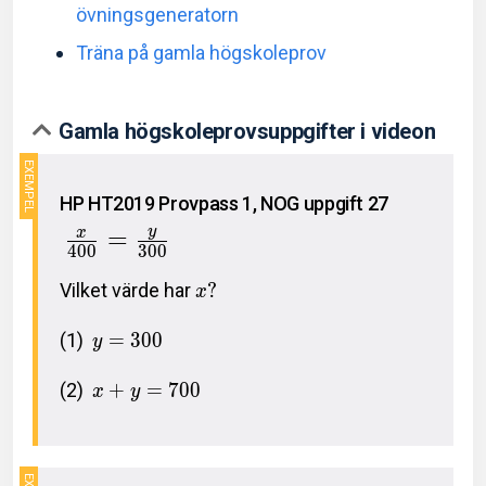
övningsgeneratorn
Träna på gamla högskoleprov
Gamla högskoleprovsuppgifter i videon
HP HT2019 Provpass 1, NOG uppgift 27
y
=
x
4
0
0
3
0
0
Vilket värde har
?
x
(1)
=
3
0
0
y
(2)
+
=
7
0
0
x
y