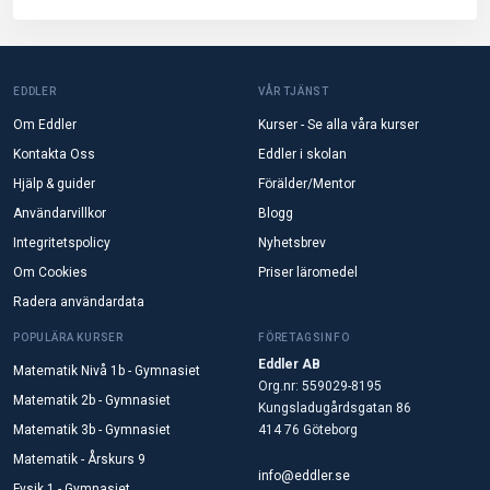
EDDLER
VÅR TJÄNST
Om Eddler
Kurser - Se alla våra kurser
Kontakta Oss
Eddler i skolan
Hjälp & guider
Förälder/Mentor
Användarvillkor
Blogg
Integritetspolicy
Nyhetsbrev
Om Cookies
Priser läromedel
Radera användardata
POPULÄRA KURSER
FÖRETAGSINFO
Eddler AB
Matematik Nivå 1b - Gymnasiet
Org.nr: 559029-8195
Matematik 2b - Gymnasiet
Kungsladugårdsgatan 86
Matematik 3b - Gymnasiet
414 76 Göteborg
Matematik - Årskurs 9
info@eddler.se
Fysik 1 - Gymnasiet