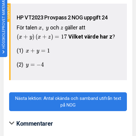
HÖGSKOLEPROVET MATEMATIK
HP VT2023 Provpass 2 NOG uppgift 24
För talen
,
och
gäller att
x
y
z
(
+
)
(
+
)
=
1
7
Vilket värde har z
?
x
y
x
z
(1)
+
=
1
x
y
(2)
=
−
4
y
Nästa lektion: Antal okända och samband utifrån text
på NOG
Kommentarer