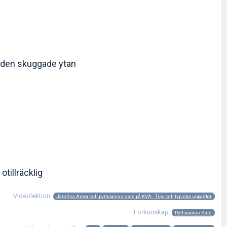
 den skuggade ytan
otillräcklig
Videolektion:
Jämföra Areor och pythagoras sats på KVA - Tips och typiska uppgifter
Förkunskap:
Pythagoras Sats