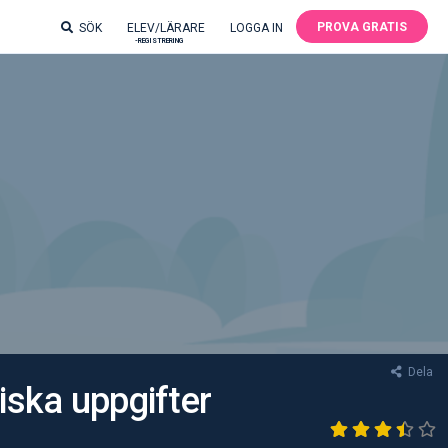
PROVA GRATIS
SÖK
ELEV/LÄRARE
LOGGA IN
-REGISTRERING
Dela
iska uppgifter