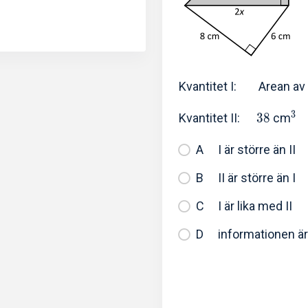
Kvantitet I: Arean av
3
Kvantitet II:
3
8
cm
I är större än II
II är större än I
I är lika med II
informationen är 