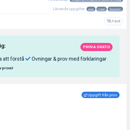
Liknande uppgifter:
area
cirkel
Geometri
Facit
ig:
PROVA GRATIS
a att förstå
Övningar & prov med förklaringar
av provet
Uppgift från prov