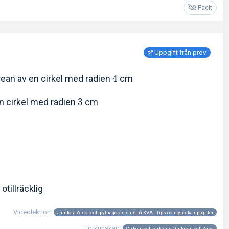
Facit
Uppgift från prov
ean av en cirkel med radien
4
cm
n cirkel med radien
3
cm
otillräcklig
Videolektion:
Jämföra Areor och pythagoras sats på KVA - Tips och typiska uppgifter
Förkunskap:
Cirkeln och cirkelns Omkrets och Area