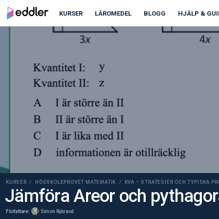
00:00
00:00
KURSER
LÄROMEDEL
BLOGG
HJÄLP & GUI
KURSER /
HÖGSKOLEPROVET MATEMATIK
/ KVA – STRATEGIER OCH TYPISKA P
Jämföra Areor och pythagora
Författare:
Simon Rybrand