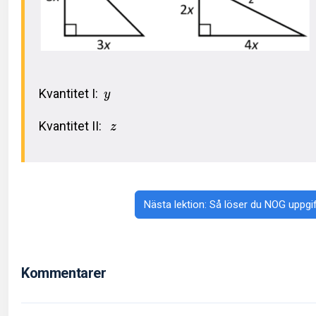
Kvantitet I:
y
Kvantitet II:
z
Nästa lektion: Så löser du NOG uppgi
Kommentarer