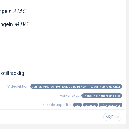
angeln
A
M
C
angeln
M
B
C
otillräcklig
Videolektion:
Jämföra Areor och pythagoras sats på KVA - Tips och typiska uppgifter
Förkunskap:
Triangeln och triangelns area
Liknande uppgifter:
area
Geometri
månghörningar
Facit