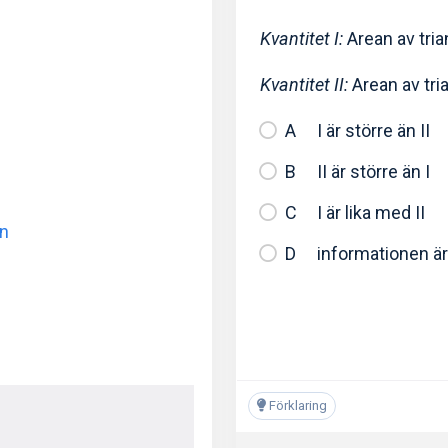
Kvantitet I:
Arean av tri
Kvantitet II:
Arean av tri
I är större än II
II är större än I
I är lika med II
rn
informationen är 
Förklaring