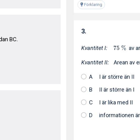
Förklaring
3.
idan BC.
Kvantitet I:
7
5
%
av ar
Kvantitet II:
Arean av e
I är större än II
II är större än I
I är lika med II
informationen är 