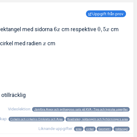
Uppgift från prov
rektangel med sidorna
6
cm respektive
0
,
5
cm
x
x
 cirkel med radien
cm
x
otillräcklig
Videolektion:
Jämföra Areor och pythagoras sats på KVA - Tips och typiska uppgifter
skap:
Cirkeln och cirkelns Omkrets och Area
Kvadraten, rektangeln och fyrhörningars area
Liknande uppgifter:
area
cirkel
Geometri
rektangel