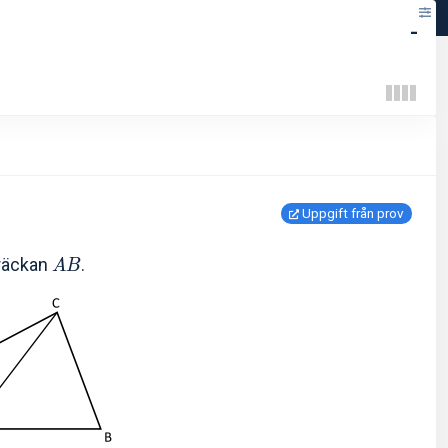
-
Uppgift från prov
träckan
.
A
B