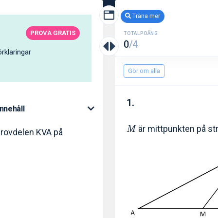
Träna mer
PROVA GRATIS
TOTALPOÄNG
0
/4
rklaringar
Gör om alla
1.
Innehåll
är mittpunkten på s
M
provdelen KVA på