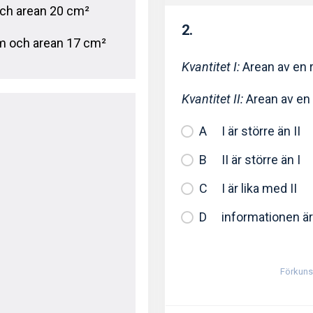
och arean 20 cm²
2.
cm och arean 17 cm²
Kvantitet I:
Arean av en 
Kvantitet II:
Arean av en
I är större än II
II är större än I
I är lika med II
informationen är 
Förkun