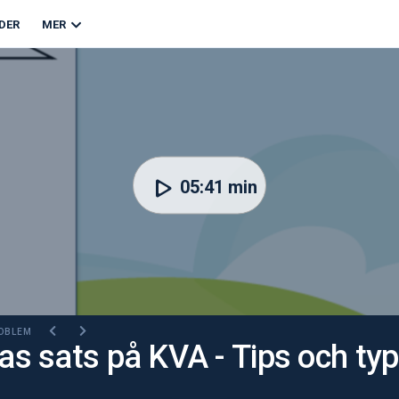
DER
MER
05:41 min
ROBLEM
s sats på KVA - Tips och typ