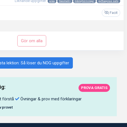
Liknande uppgifter:
area
Geometri
månghörningar
pythagoras sats
Facit
Gör om alla
ta lektion: Så löser du NOG uppgifter
ig:
PROVA GRATIS
t förstå
Övningar & prov med förklaringar
av provet