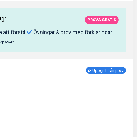
ig:
PROVA GRATIS
a att förstå
Övningar & prov med förklaringar
av provet
Uppgift från prov