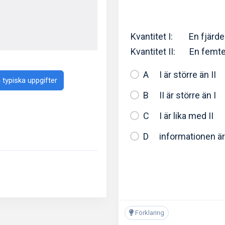
Kvantitet I: En fjärde
Kvantitet II: En femte
I är större än II
typiska uppgifter
II är större än I
I är lika med II
informationen är 
Förklaring