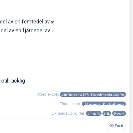
del av en femtedel av
x
del av en fjärdedel av
x
otillräcklig
Videolektion:
Jämföra bråk på KVA - Tips och typiska uppgifter
Förkunskap:
Bråkräkning – Problemlösning
Liknande uppgifter:
aritmetik
bråk
Procent
Facit