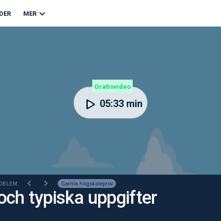
DER
MER
Gratisvideo
05:33 min
Gamla högskoleprov
ROBLEM
och typiska uppgifter