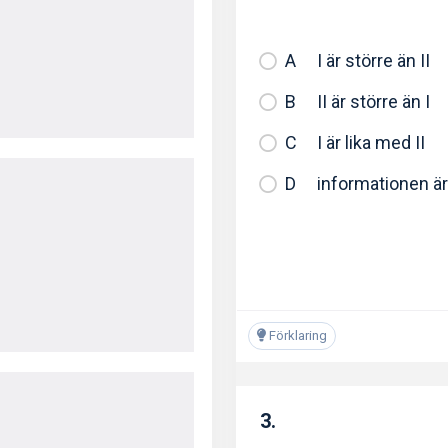
I är större än II
II är större än I
I är lika med II
informationen är 
Förklaring
3.