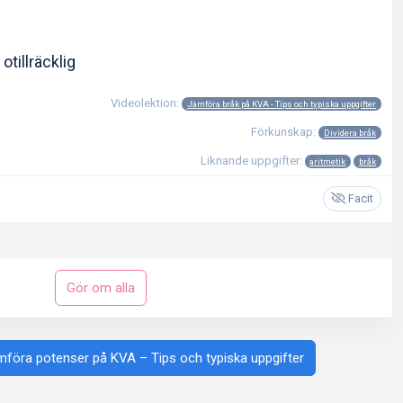
otillräcklig
Videolektion:
Jämföra bråk på KVA - Tips och typiska uppgifter
Förkunskap:
Dividera bråk
Liknande uppgifter:
aritmetik
bråk
Facit
Gör om alla
ämföra potenser på KVA – Tips och typiska uppgifter