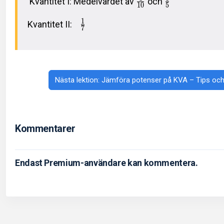
Kvantitet I: Medelvärdet av
och
1
0
5
1
Kvantitet II:
7
Nästa lektion: Jämföra potenser på KVA – Tips och 
Kommentarer
Endast Premium-användare kan kommentera.