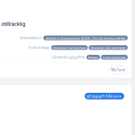
informationen är otillräcklig
Videolektion:
Jämföra linjära ekvationer på KVA - Tips och typiska uppgifter
Förkunskap:
Ekvationer med nämnare
Ekvationer med parenteser
Liknande uppgifter:
Algebra
linjära ekvationer
Facit
Uppgift från prov