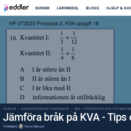
00:00
00:00
KURSER
LÄROMEDEL
BLOGG
HJÄLP & GUI
KURSER /
HÖGSKOLEPROVET MATEMATIK
/ KVA – STRATEGIER OCH TYPISKA P
Jämföra bråk på KVA - Tips 
Författare:
Simon Rybrand