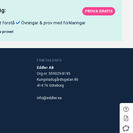
ig:
PROVA GRATIS
t förstå
Övningar & prov med förklaringar
av provet
FÖRETAGSINFO
Eddler AB
Org.nr: 559029-8195
Kungsladugårdsgatan 86
414 76 Göteborg
info@eddler.se