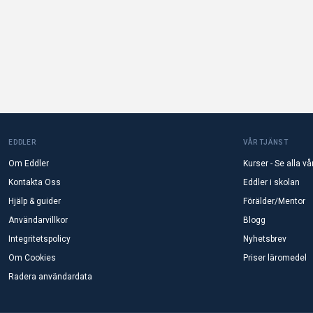
EDDLER
VÅR TJÄNST
Om Eddler
Kurser - Se alla vå
Kontakta Oss
Eddler i skolan
Hjälp & guider
Förälder/Mentor
Användarvillkor
Blogg
Integritetspolicy
Nyhetsbrev
Om Cookies
Priser läromedel
Radera användardata