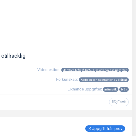
otillräcklig
Videolektion:
Jämföra bråk på KVA - Tips och typiska uppgifter
Förkunskap:
Addition och subtraktion av bråktal
Liknande uppgifter:
aritmetik
bråk
Facit
Uppgift från prov