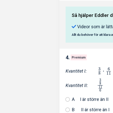
Så hjälper Eddler d
Videor som är lätt
Allt du behöver för att klara 
4.
Premium
3
6
⋅
Kvantitet I:
8
1
1
3
8
Kvantitet II:
1
1
6
I är större än II
II är större än I