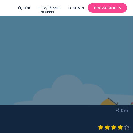
PROVA GRATIS
SÖK
ELEV/LÄRARE
LOGGA IN
-REGISTRERING
Dela