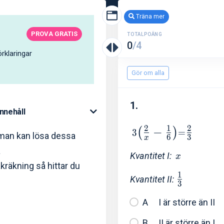
Träna mer
PROVA GRATIS
TOTALPOÄNG
0
/4
rklaringar
Gör om alla
1.
Innehåll
2
1
2
−
(
)
3
=
 man kan lösa dessa
6
3
x
a
Kvantitet I:
x
räkning så hittar du
1
Kvantitet II:
3
I är större än II
II är större än I