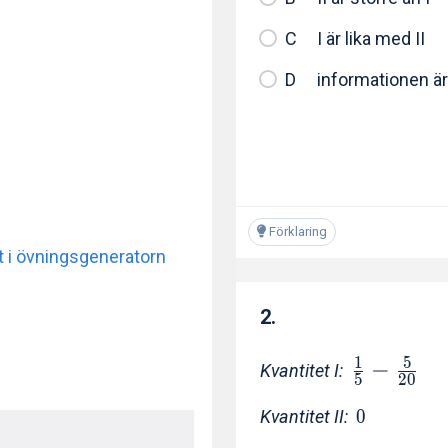
I är lika med II
Förklaring
t i övningsgeneratorn
2.
1
5
−
Kvantitet I:
5
2
0
Kvantitet II:
0