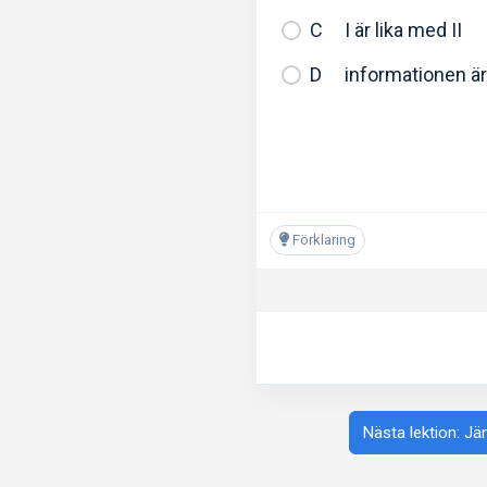
I är lika med II
informationen är 
Förklaring
Nästa lektion: J