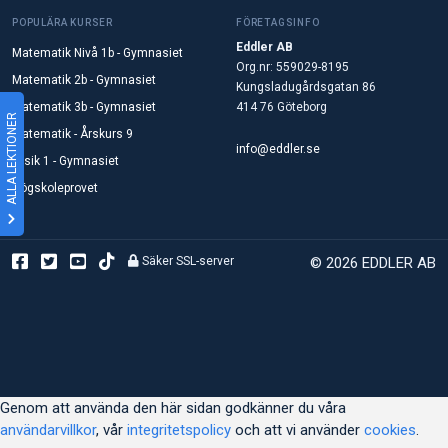
POPULÄRA KURSER
FÖRETAGSINFO
Eddler AB
Matematik Nivå 1b - Gymnasiet
Org.nr: 559029-8195
Matematik 2b - Gymnasiet
Kungsladugårdsgatan 86
Matematik 3b - Gymnasiet
414 76 Göteborg
ALLA LEKTIONER
Matematik - Årskurs 9
info@eddler.se
Fysik 1 - Gymnasiet
Högskoleprovet
Säker SSL-server
© 2026 EDDLER AB
Genom att använda den här sidan godkänner du våra
användarvillkor
, vår
integritetspolicy
och att vi använder
cookies
.