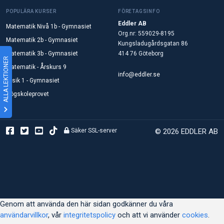
POPULÄRA KURSER
FÖRETAGSINFO
Eddler AB
Matematik Nivå 1b - Gymnasiet
Org.nr: 559029-8195
Matematik 2b - Gymnasiet
Kungsladugårdsgatan 86
Matematik 3b - Gymnasiet
414 76 Göteborg
ALLA LEKTIONER
Matematik - Årskurs 9
info@eddler.se
Fysik 1 - Gymnasiet
Högskoleprovet
Säker SSL-server
© 2026 EDDLER AB
Genom att använda den här sidan godkänner du våra
användarvillkor
, vår
integritetspolicy
och att vi använder
cookies
.