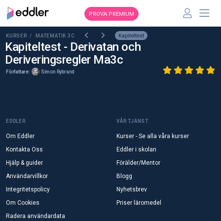
PROVA PREMIUM
Kapiteltest
KURSER /
MATEMATIK 3C
Kapiteltest - Derivatan och
Deriveringsregler Ma3c
Författare:
Simon Rybrand
EDDLER
VÅR TJÄNST
Om Eddler
Kurser - Se alla våra kurser
Kontakta Oss
Eddler i skolan
Hjälp & guider
Förälder/Mentor
Användarvillkor
Blogg
Integritetspolicy
Nyhetsbrev
Om Cookies
Priser läromedel
Radera användardata