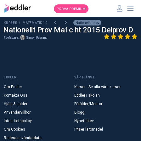
PROVA PREMIUM
Nationella prov
KURSER /
MATEMATIK 1C
Nationellt Prov Ma1c ht 2015 Delprov D
Författare:
Simon Rybrand
EDDLER
VÅR TJÄNST
Om Eddler
Kurser - Se alla våra kurser
Kontakta Oss
Eddler i skolan
Hjälp & guider
Förälder/Mentor
Användarvillkor
Blogg
Integritetspolicy
Nyhetsbrev
Om Cookies
Priser läromedel
Radera användardata