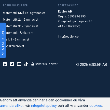
POPULÄRA KURSER
FÖRETAGSINFO
Eddler AB
Matematik Nivå 1b - Gymnasiet
Org.nr: 559029-8195
Matematik 2b - Gymnasiet
Kungsladugårdsgatan 86
Matematik 3b - Gymnasiet
414 76 Göteborg
ALLA LEKTIONER
Matematik - Årskurs 9
info@eddler.se
Fysik 1 - Gymnasiet
Högskoleprovet
Säker SSL-server
© 2026 EDDLER AB
Genom att använda den här sidan godkänner du våra
användarvillkor
, vår
integritetspolicy
och att vi använder
cookies
.