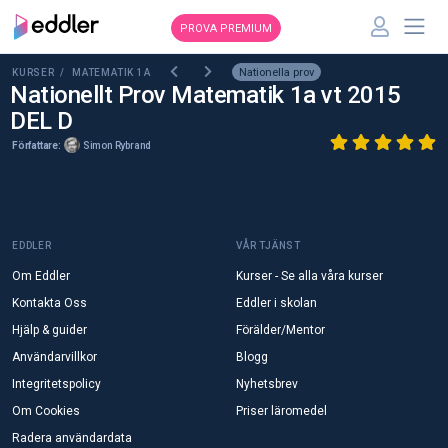
PROVA PREMIUM
Nationella prov
KURSER /
MATEMATIK 1A
Nationellt Prov Matematik 1a vt 2015
DEL D
Författare:
Simon Rybrand
EDDLER
VÅR TJÄNST
Om Eddler
Kurser - Se alla våra kurser
Kontakta Oss
Eddler i skolan
Hjälp & guider
Förälder/Mentor
Användarvillkor
Blogg
Integritetspolicy
Nyhetsbrev
Om Cookies
Priser läromedel
Radera användardata