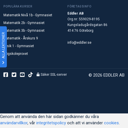
POPULÄRA KURSER
FÖRETAGSINFO
Eddler AB
Matematik Nivå 1b - Gymnasiet
Org.nr: 559029-8195
Matematik 2b - Gymnasiet
Kungsladugårdsgatan 86
Matematik 3b - Gymnasiet
414 76 Göteborg
ALLA LEKTIONER
Matematik - Årskurs 9
info@eddler.se
Fysik 1 - Gymnasiet
Högskoleprovet
Säker SSL-server
© 2026 EDDLER AB
Genom att använda den här sidan godkänner du våra
användarvillkor
, vår
integritetspolicy
och att vi använder
cookies
.