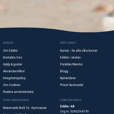
EDDLER
VÅR TJÄNST
Om Eddler
Kurser - Se alla våra kurser
Kontakta Oss
Eddler i skolan
Hjälp & guider
Förälder/Mentor
Användarvillkor
Blogg
Integritetspolicy
Nyhetsbrev
Om Cookies
Priser läromedel
Radera användardata
POPULÄRA KURSER
FÖRETAGSINFO
Eddler AB
Matematik Nivå 1b - Gymnasiet
Org.nr: 559029-8195