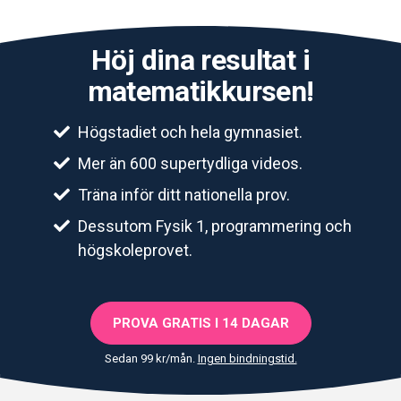
Höj dina resultat i
matematikkursen!
Högstadiet och hela gymnasiet.
Mer än 600 supertydliga videos.
Träna inför ditt nationella prov.
Dessutom Fysik 1, programmering och
högskoleprovet.
PROVA GRATIS I 14 DAGAR
Sedan 99 kr/mån.
Ingen bindningstid.