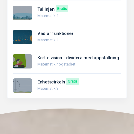
Gratis
Tallinjen
Matematik 1
Vad är funktioner
Matematik 1
Kort division - dividera med uppställning
Matematik högstadiet
Gratis
Enhetscirkeln
Matematik 3