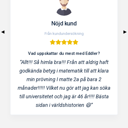
Nöjd kund
◀
▶
Från kundundersökning
Vad uppskattar du mest med Eddler?
“Allt!!! Så himla bra!!! Från att aldrig haft
godkända betyg i matematik till att klara
min prövning I matte 2a på bara 2
månader!!!!! Vilket nu gör att jag kan söka
till universitetet och jag är 46 år!!!! Bästa
sidan i världshistorien 😄”