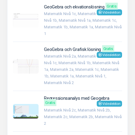
Gratis
GeoGebra och ekvationslösning
Videolektion
Matematik Nivå 1c, Matematik
Nivå 1b, Matematik Nivå 1a, Matematik 1c,
Matematik 1b, Matematik 1a, Matematik Nivå
1
Gratis
GeoGebra och Grafisk lösning
Videolektion
Matematik Nivå 2a, Matematik
Nivå 1c, Matematik Nivå 1b, Matematik Nivå
1a, Matematik 2a, Matematik 1c, Matematik
1b, Matematik 1a, Matematik Nivå 1,
Matematik Nivå 2
Regressionsanalys med Geogebra
Gratis
Videolektion
Matematik Nivå 2c, Matematik Nivå 2b,
Matematik 2c, Matematik 2b, Matematik Nivå
2