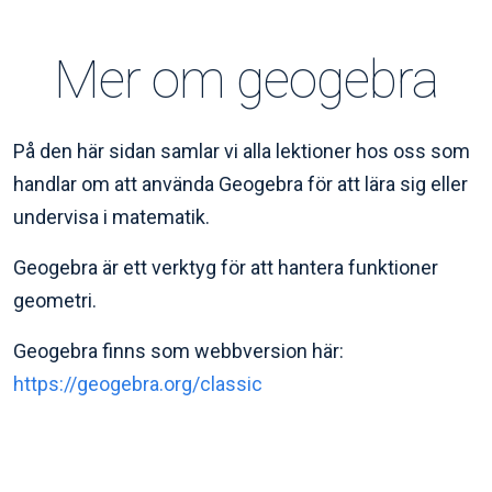
Mer om geogebra
På den här sidan samlar vi alla lektioner hos oss som
handlar om att använda Geogebra för att lära sig eller
undervisa i matematik.
Geogebra är ett verktyg för att hantera funktioner
geometri.
Geogebra finns som webbversion här:
https://geogebra.org/classic