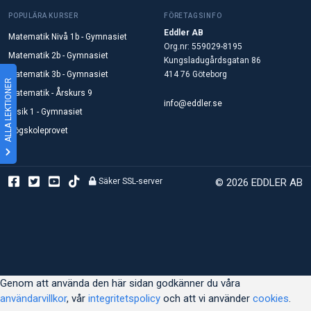
POPULÄRA KURSER
FÖRETAGSINFO
Eddler AB
Matematik Nivå 1b - Gymnasiet
Org.nr: 559029-8195
Matematik 2b - Gymnasiet
Kungsladugårdsgatan 86
Matematik 3b - Gymnasiet
414 76 Göteborg
ALLA LEKTIONER
Matematik - Årskurs 9
info@eddler.se
Fysik 1 - Gymnasiet
Högskoleprovet
Säker SSL-server
© 2026 EDDLER AB
Genom att använda den här sidan godkänner du våra
användarvillkor
, vår
integritetspolicy
och att vi använder
cookies
.