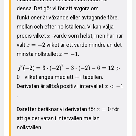
dessa. Det gör vi för att avgöra om
funktioner är växande eller avtagande före,
mellan och efter nollställena. Vi kan välja
precis vilket
-värde som helst, men har här
x
valt
=
−
2
vilket är ett värde mindre än det
x
minsta nollstället
=
−
1
.
x
2
′
(
−
2
)
=
3
⋅
(
−
2
)
−
3
⋅
(
−
2
)
−
6
=
1
2
>
f
0
vilket anges med ett
+
i tabellen.
Derivatan är alltså positiv i intervallet
<
−
1
x
.
Därefter beräknar vi derivatan för
=
0
för
x
att ge derivatan i intervallen mellan
nollställen.