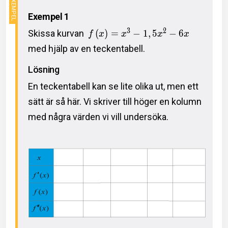
Exempel 1
3
2
Skissa kurvan
(
)
=
−
1
,
5
−
6
f
x
x
x
x
med hjälp av en teckentabell.
Lösning
En teckentabell kan se lite olika ut, men ett
sätt är så här. Vi skriver till höger en kolumn
med några värden vi vill undersöka.