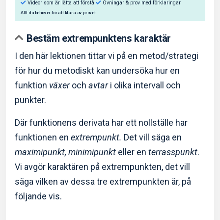
Bestäm extrempunktens karaktär
I den här lektionen tittar vi på en metod/strategi
för hur du metodiskt kan undersöka hur en
Så hjälper Eddler dig:
funktion
växer
och
avtar
i olika intervall och
Videor som är lätta att förstå
Övningar & prov med f
punkter.
Allt du behöver för att klara av provet
Där funktionens derivata har ett nollställe har
funktionen en
extrempunkt.
Det vill säga en
maximipunkt, minimipunkt
eller en
terrasspunkt
.
Vi avgör karaktären på extrempunkten, det vill
säga vilken av dessa tre extrempunkten är, på
följande vis.