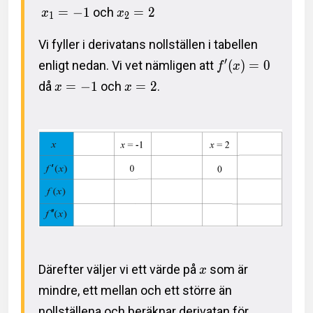
=
−
1
och
=
2
x
x
1
2
Vi fyller i derivatans nollställen i tabellen
′
enligt nedan. Vi vet nämligen att
(
)
=
0
f
x
då
=
−
1
och
=
2
.
x
x
Därefter väljer vi ett värde på
som är
x
mindre, ett mellan och ett större än
nollställena och beräknar derivatan för