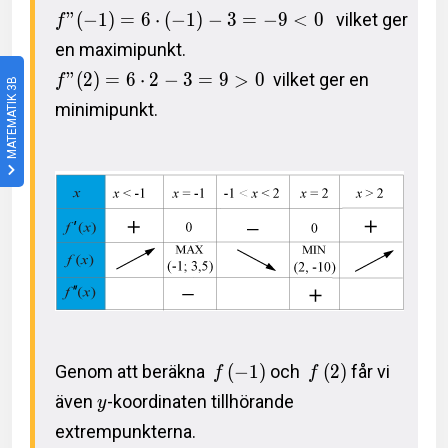
”
(
−
1
)
=
6
⋅
(
−
1
)
−
3
=
−
9
<
0
vilket ger
f
en maximipunkt.
”
(
2
)
=
6
⋅
2
−
3
=
9
>
0
vilket ger en
f
MATEMATIK 3B
minimipunkt.
Genom att beräkna
(
−
1
)
och
(
2
)
får vi
f
f
även
-koordinaten tillhörande
y
extrempunkterna.