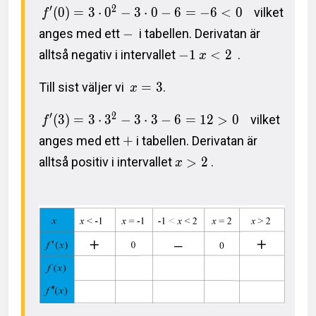
′
2
(
0
)
=
3
⋅
0
−
3
⋅
0
−
6
=
−
6
<
0
vilket
f
anges med ett
−
i tabellen. Derivatan är
alltså negativ i intervallet
−
1
<
2
.
x
Till sist väljer vi
=
3
.
x
′
2
(
3
)
=
3
⋅
3
−
3
⋅
3
−
6
=
1
2
>
0
vilket
f
anges med ett
+
i tabellen. Derivatan är
alltså positiv i intervallet
>
2
.
x