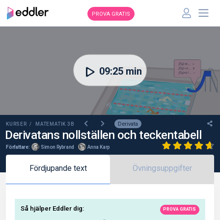
PROVA GRATIS
00:00
09:25 min
Derivata
KURSER /
MATEMATIK 3B
Derivatans nollställen och teckentabell
Författare:
Simon Rybrand
Anna Karp
Fördjupande text
Övningsuppgifter