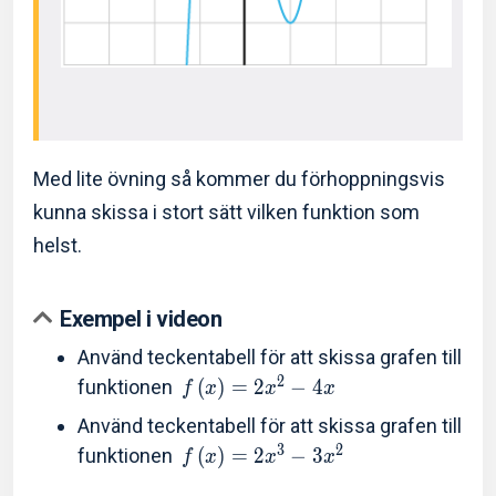
Med lite övning så kommer du förhoppningsvis
kunna skissa i stort sätt vilken funktion som
helst.
Exempel i videon
Använd teckentabell för att skissa grafen till
2
funktionen
(
)
=
2
−
4
f
x
x
x
Använd teckentabell för att skissa grafen till
3
2
funktionen
(
)
=
2
−
3
f
x
x
x