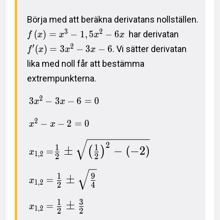
Börja med att beräkna derivatans nollställen.
3
2
(
)
=
−
1
,
5
−
6
har derivatan
f
x
x
x
x
′
2
(
)
=
3
−
3
−
6
. Vi sätter derivatan
f
x
x
x
lika med noll får att bestämma
extrempunkterna.
2
3
−
3
−
6
=
0
x
x
2
−
−
2
=
0
x
x
2
1
1
±
−
(
−
2
)
(
)
=
x
1
,
2
2
2
1
9
±
=
x
1
,
2
2
4
1
3
±
=
x
1
,
2
2
2