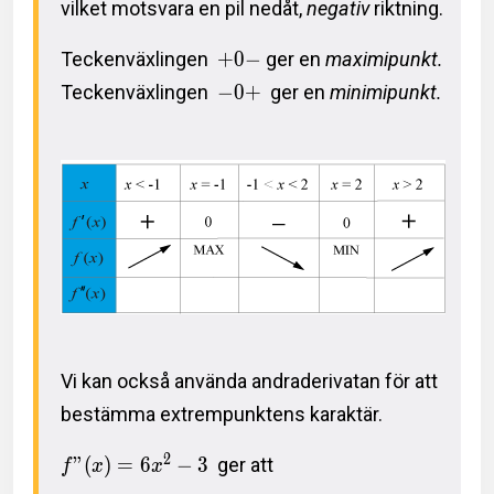
vilket motsvara en pil nedåt,
negativ
riktning.
Teckenväxlingen
+
0
−
ger en
maximipunkt.
Teckenväxlingen
−
0
+
ger en
minimipunkt.
Vi kan också använda andraderivatan för att
bestämma extrempunktens karaktär.
2
”
(
)
=
6
−
3
ger att
f
x
x