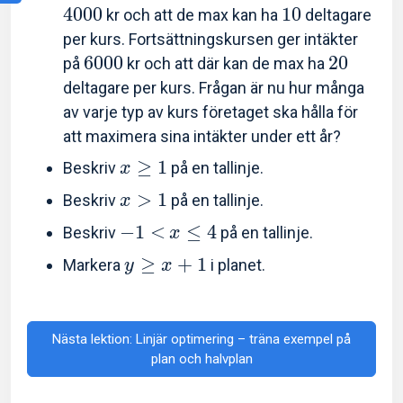
4
0
0
0
1
0
kr och att de max kan ha
deltagare
per kurs. Fortsättningskursen ger intäkter
6
0
0
0
2
0
på
kr och att där kan de max ha
deltagare per kurs. Frågan är nu hur många
av varje typ av kurs företaget ska hålla för
att maximera sina intäkter under ett år?
≥
1
Beskriv
på en tallinje.
x
>
1
Beskriv
på en tallinje.
x
−
1
<
≤
4
Beskriv
på en tallinje.
x
≥
+
1
Markera
i planet.
y
x
Nästa lektion: Linjär optimering – träna exempel på
plan och halvplan