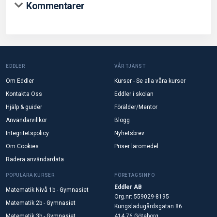
Kommentarer
EDDLER
VÅR TJÄNST
Om Eddler
Kurser - Se alla våra kurser
Kontakta Oss
Eddler i skolan
Hjälp & guider
Förälder/Mentor
Användarvillkor
Blogg
Integritetspolicy
Nyhetsbrev
Om Cookies
Priser läromedel
Radera användardata
POPULÄRA KURSER
FÖRETAGSINFO
Eddler AB
Matematik Nivå 1b - Gymnasiet
Org.nr: 559029-8195
Matematik 2b - Gymnasiet
Kungsladugårdsgatan 86
Matematik 3b - Gymnasiet
414 76 Göteborg