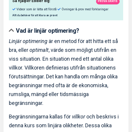
Vad är linjär optimering?
Linjär optimering
är en metod för att hitta ett så
bra, eller
optimalt
, värde som möjligt utifrån en
Så hjälper Eddler dig:
viss situation. En situation med ett antal olika
villkor. Villkoren definieras utifrån situationens
Videor som är lätta att förstå
Övningar & prov med f
förutsättningar. Det kan handla om många olika
Allt du behöver för att klara av provet
begränsningar med ofta är de ekonomiska,
rumsliga, mängd eller tidsmässiga
begränsningar.
Begränsningarna kallas för
villkor
och beskrivs i
denna kurs som linjära olikheter. Dessa olika