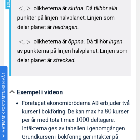
≤
,
≥
olikheterna är
slutna.
Då
tillhör
alla
punkter på linjen halvplanet. Linjen som
delar planet är
heldragen.
<
,
>
olikheterna är
öppna.
Då tillhör
ingen
av punkterna på linjen halvplanet. Linjen som
delar planet är
streckad.
MATEMATIK FORTSÄTTNING NIVÅ 1
Exempel i videon
Företaget ekonomibröderna AB erbjuder två
8
0
kurser i bokföring. De kan max ha
kurser
1
0
0
0
per år med totalt max
deltagare.
Intäkterna ges av tabellen i genomgången.
Grundkursen i bokföring ger intäkter på