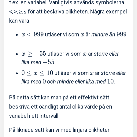
t.ex. en variabel. Vanligtvis används symbolerna
<, >, ≥, ≤ för att beskriva olikheten. Några exempel
kan vara
<
9
9
9
9
9
9
utläser vi som
är
mindre än
x
x
.
≥
−
5
5
utläser vi som
är
större eller
x
x
−
5
5
lika med
0
≤
≤
1
0
utläser vi som
är
större eller
x
x
0
1
0
lika med
och mindre eller lika med
.
På detta sätt kan man på ett effektivt sätt
beskriva ett oändligt antal olika värde på en
variabel i ett intervall.
På liknade sätt kan vi med linjära olikheter