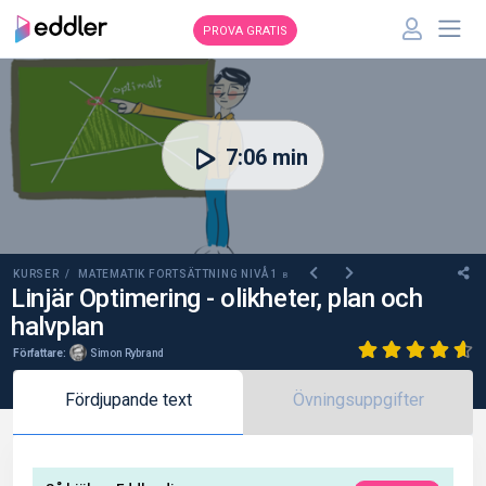
PROVA GRATIS
00:00
7:06 min
KURSER /
MATEMATIK FORTSÄTTNING NIVÅ 1
B
Linjär Optimering - olikheter, plan och
halvplan
Författare:
Simon Rybrand
Fördjupande text
Övningsuppgifter